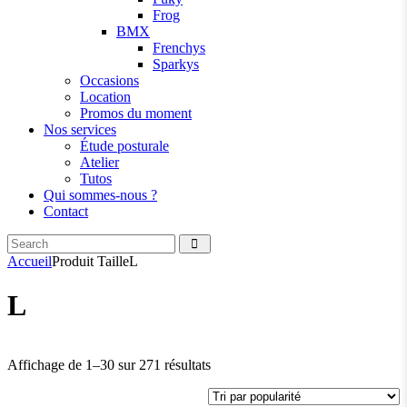
Frog
BMX
Frenchys
Sparkys
Occasions
Location
Promos du moment
Nos services
Étude posturale
Atelier
Tutos
Qui sommes-nous ?
Contact
Search
facebook
instagramm
Accueil
Produit Taille
L
L
Trié
Affichage de 1–30 sur 271 résultats
par
popularité