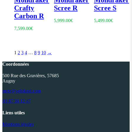
Mondraker
Mondraker
Mondraker
Crafty
Scree R
Scree S
Carbon R
5,999.00
€
5,499.00
€
7,599.00
€
1
2
3
4
…
8
9
10
→
Coordonnées
500 Rue des Gravières, 57685
Augny
metz@veloland.com
03 87 56 12 47
Liens utiles
Mentions légales