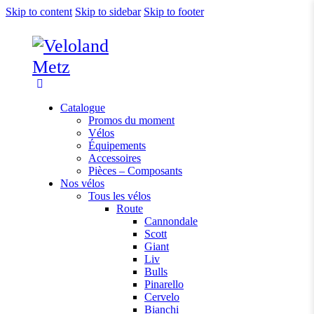
Skip to content
Skip to sidebar
Skip to footer
Catalogue
Promos du moment
Vélos
Équipements
Accessoires
Pièces – Composants
Nos vélos
Tous les vélos
Route
Cannondale
Scott
Giant
Liv
Bulls
Pinarello
Cervelo
Bianchi