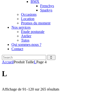
BMX
Frenchys
Sparkys
Occasions
Location
Promos du moment
Nos services
Étude posturale
Atelier
Tutos
Qui sommes-nous ?
Contact
Search
facebook
instagramm
Accueil
Produit Taille
L
Page 4
L
Trié
Affichage de 91–120 sur 265 résultats
par
popularité