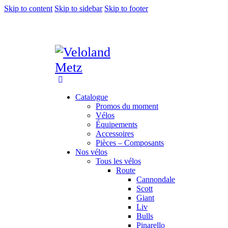
Skip to content
Skip to sidebar
Skip to footer
Catalogue
Promos du moment
Vélos
Équipements
Accessoires
Pièces – Composants
Nos vélos
Tous les vélos
Route
Cannondale
Scott
Giant
Liv
Bulls
Pinarello