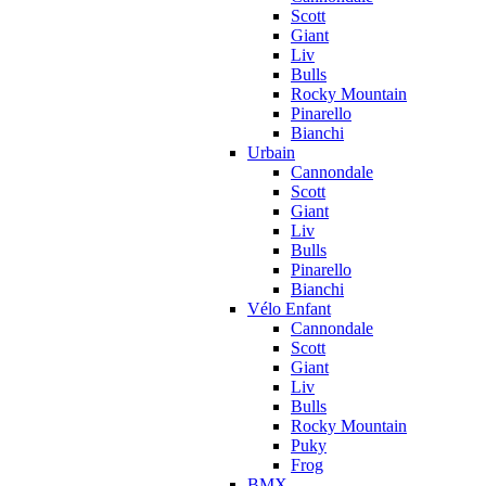
Scott
Giant
Liv
Bulls
Rocky Mountain
Pinarello
Bianchi
Urbain
Cannondale
Scott
Giant
Liv
Bulls
Pinarello
Bianchi
Vélo Enfant
Cannondale
Scott
Giant
Liv
Bulls
Rocky Mountain
Puky
Frog
BMX