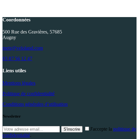
initial
actuel
était :
est :
1,800.00€.
1,499.00€.
Coordonnées
500 Rue des Gravières, 57685
Augny
metz@veloland.com
03 87 56 12 47
Liens utiles
Mentions légales
Politique de confidentialité
Conditions générales d’utilisation
Newsletter
J'accepte la
politique de
S'inscrire
confidentialité
.