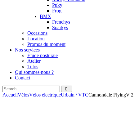
Puky
Frog
BMX
Frenchys
Sparkys
Occasions
Location
Promos du moment
Nos services
Étude posturale
Atelier
Tutos
Qui sommes-nous ?
Contact
Search
facebook
instagramm
Accueil
Vélos
Vélos électrique
Urbain / VTC
Cannondale FlyingV 2