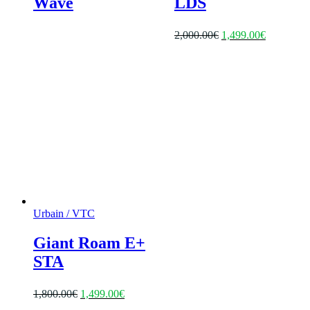
Wave
LDS
Le
Le
2,000.00
€
1,499.00
€
prix
prix
initial
actuel
était :
est :
2,000.00€.
1,499.00€
Urbain / VTC
Giant Roam E+
STA
Le
Le
1,800.00
€
1,499.00
€
prix
prix