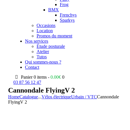
Frog
BMX
Frenchys
Sparkys
Occasions
Location
Promos du moment
Nos services
Étude posturale
Atelier
Tutos
Qui sommes-nous ?
Contact
Panier
0 items -
0.00
€
0
03 87 56 12 47
Cannondale FlyingV 2
Home
Catalogue
...
Vélos électrique
Urbain / VTC
Cannondale
FlyingV 2