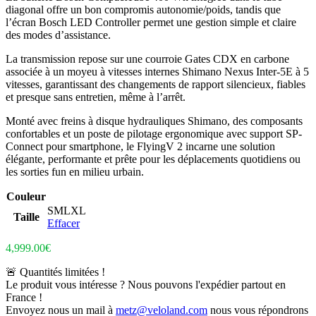
diagonal offre un bon compromis autonomie/poids, tandis que
l’écran Bosch LED Controller permet une gestion simple et claire
des modes d’assistance.
La transmission repose sur une courroie Gates CDX en carbone
associée à un moyeu à vitesses internes Shimano Nexus Inter-5E à 5
vitesses, garantissant des changements de rapport silencieux, fiables
et presque sans entretien, même à l’arrêt.
Monté avec freins à disque hydrauliques Shimano, des composants
confortables et un poste de pilotage ergonomique avec support SP-
Connect pour smartphone, le FlyingV 2 incarne une solution
élégante, performante et prête pour les déplacements quotidiens ou
les sorties fun en milieu urbain.
Couleur
S
M
L
XL
Taille
Effacer
4,999.00
€
🚨 Quantités limitées !
Le produit vous intéresse ? Nous pouvons l'expédier partout en
France !
Envoyez nous un mail à
metz@veloland.com
nous vous répondrons