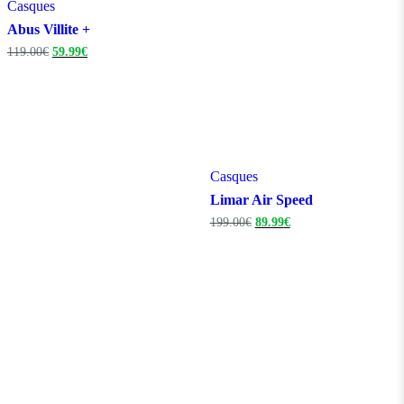
Casques
Abus Villite +
Le
Le
119.00
€
59.99
€
prix
prix
initial
actuel
était :
est :
119.00€.
59.99€.
Casques
Limar Air Speed
Le
Le
199.00
€
89.99
€
prix
prix
initial
actuel
était :
est :
199.00€.
89.99€.