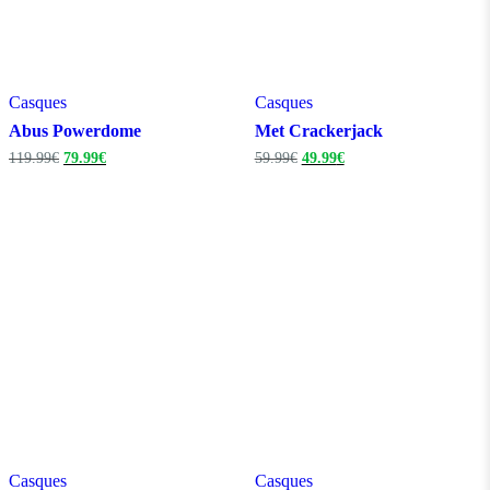
Casques
Casques
Abus Powerdome
Met Crackerjack
Le
Le
Le
Le
119.99
€
79.99
€
59.99
€
49.99
€
prix
prix
prix
prix
initial
actuel
initial
actuel
était :
est :
était :
est :
119.99€.
79.99€.
59.99€.
49.99€.
Casques
Casques