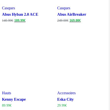
Casques
Casques
Abus Hyban 2.0 ACE
Abus AirBreaker
Le
Le
Le
Le
140.99
€
109.99
€
249.00
€
169.00
€
prix
prix
prix
prix
initial
actuel
initial
actuel
était :
est :
était :
est :
140.99€.
109.99€.
249.00€.
169.00€.
Hauts
Accessoires
Kenny Escape
Eska City
89.99
€
29.99
€