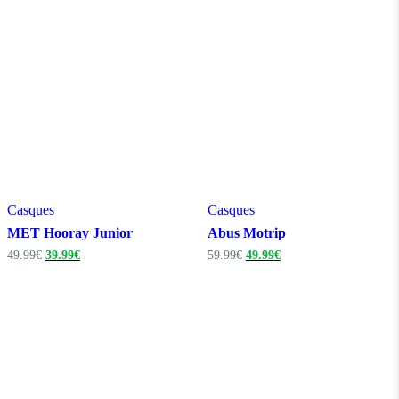
199.99€.
119.99€.
79.99€.
59.99€.
Casques
Casques
MET Hooray Junior
Abus Motrip
Le
Le
Le
Le
49.99
€
39.99
€
59.99
€
49.99
€
prix
prix
prix
prix
initial
actuel
initial
actuel
était :
est :
était :
est :
49.99€.
39.99€.
59.99€.
49.99€.