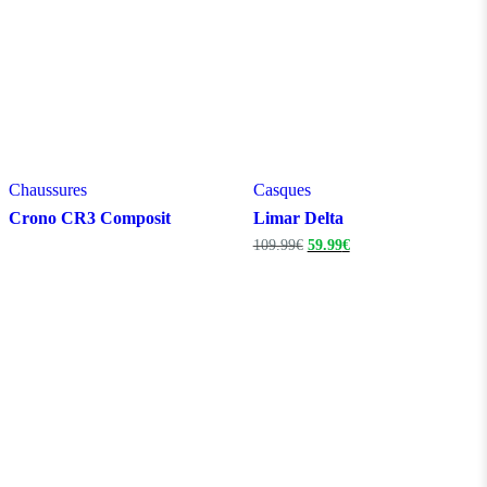
Chaussures
Casques
Crono CR3 Composit
Limar Delta
Le
Le
109.99
€
59.99
€
prix
prix
initial
actuel
était :
est :
109.99€.
59.99€.