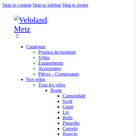
Skip to content
Skip to sidebar
Skip to footer
Catalogue
Promos du moment
Vélos
Équipements
Accessoires
Pièces – Composants
Nos vélos
Tous les vélos
Route
Cannondale
Scott
Giant
Liv
Bulls
Pinarello
Cervelo
Bianchi