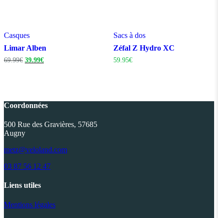
Casques
Sacs à dos
Limar Alben
Zéfal Z Hydro XC
Le
Le
69.99
€
39.99
€
59.95
€
prix
prix
initial
actuel
était :
est :
69.99€.
39.99€.
Coordonnées
500 Rue des Gravières, 57685
Augny
metz@veloland.com
03 87 56 12 47
Liens utiles
Mentions légales