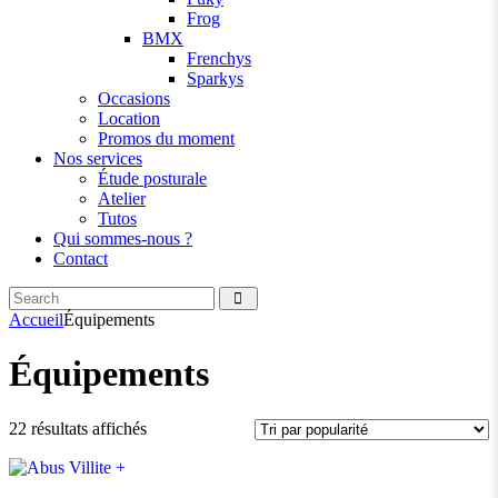
Frog
BMX
Frenchys
Sparkys
Occasions
Location
Promos du moment
Nos services
Étude posturale
Atelier
Tutos
Qui sommes-nous ?
Contact
Search
facebook
instagramm
Accueil
Équipements
Équipements
Trié
22 résultats affichés
par
popularité