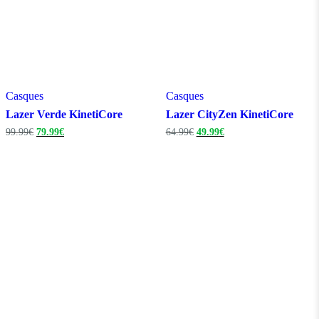
Casques
Casques
Lazer Verde KinetiCore
Lazer CityZen KinetiCore
Le
Le
Le
Le
99.99
€
79.99
€
64.99
€
49.99
€
prix
prix
prix
prix
initial
actuel
initial
actuel
était :
est :
était :
est :
99.99€.
79.99€.
64.99€.
49.99€.