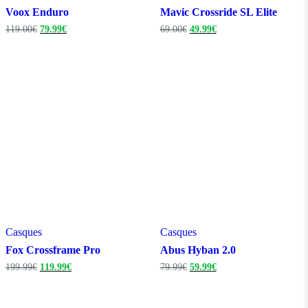
Voox Enduro
Mavic Crossride SL Elite
Le
Le
Le
Le
119.00
€
79.99
€
69.00
€
49.99
€
prix
prix
prix
prix
initial
actuel
initial
actuel
était :
est :
était :
est :
119.00€.
79.99€.
69.00€.
49.99€.
Casques
Casques
Fox Crossframe Pro
Abus Hyban 2.0
Le
Le
Le
Le
199.99
€
119.99
€
79.99
€
59.99
€
prix
prix
prix
prix
initial
actuel
initial
actuel
était :
est :
était :
est :