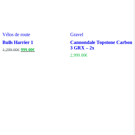
Vélos de route
Gravel
Bulls Harrier 1
Cannondale Topstone Carbon
3 GRX – 2x
Le
Le
1,299.00
€
999.00
€
prix
prix
2,999.00
€
initial
actuel
était :
est :
1,299.00€.
999.00€.