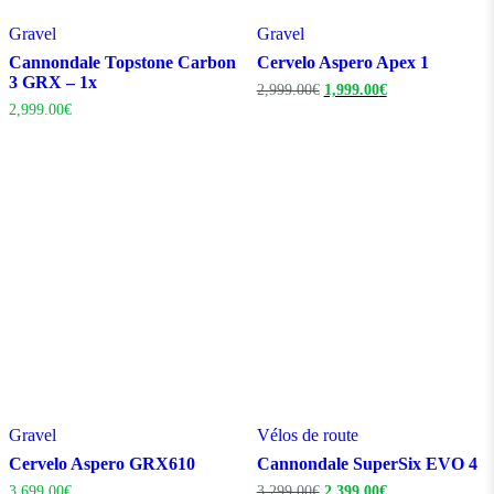
Gravel
Gravel
Cannondale Topstone Carbon
Cervelo Aspero Apex 1
3 GRX – 1x
Le
Le
2,999.00
€
1,999.00
€
prix
prix
2,999.00
€
initial
actuel
était :
est :
2,999.00€.
1,999.00€.
Gravel
Vélos de route
Cervelo Aspero GRX610
Cannondale SuperSix EVO 4
Le
Le
3,699.00
€
3,299.00
€
2,399.00
€