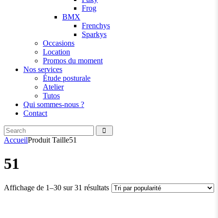
Frog
BMX
Frenchys
Sparkys
Occasions
Location
Promos du moment
Nos services
Étude posturale
Atelier
Tutos
Qui sommes-nous ?
Contact
Search
facebook
instagramm
Accueil
Produit Taille
51
51
Trié
Affichage de 1–30 sur 31 résultats
par
popularité