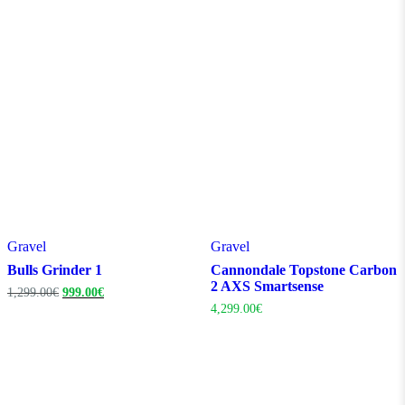
initial
actuel
était :
est :
1,599.00€.
1,199.00€.
Gravel
Gravel
Bulls Grinder 1
Cannondale Topstone Carbon
2 AXS Smartsense
Le
Le
1,299.00
€
999.00
€
prix
prix
4,299.00
€
initial
actuel
était :
est :
1,299.00€.
999.00€.