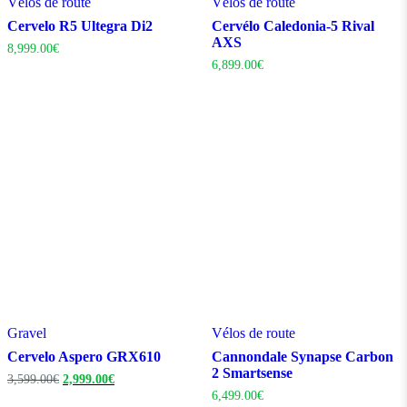
Vélos de route
Vélos de route
Cervelo R5 Ultegra Di2
Cervélo Caledonia-5 Rival
AXS
8,999.00
€
6,899.00
€
Gravel
Vélos de route
Cervelo Aspero GRX610
Cannondale Synapse Carbon
2 Smartsense
Le
Le
3,599.00
€
2,999.00
€
prix
prix
6,499.00
€