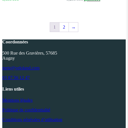
prix
prix
initial
actuel
était :
est :
3,299.00€.
2,399.00€.
1
2
→
Coordonnées
500 Rue des Gravières, 57685
Augny
metz@veloland.com
03 87 56 12 47
Liens utiles
Mentions légales
Politique de confidentialité
Conditions générales d’utilisation