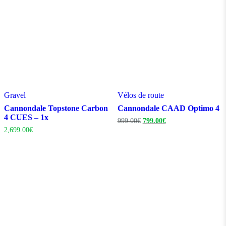
Gravel
Vélos de route
Cannondale Topstone Carbon
Cannondale CAAD Optimo 4
4 CUES – 1x
Le
Le
999.00
€
799.00
€
prix
prix
2,699.00
€
initial
actuel
était :
est :
999.00€.
799.00€.