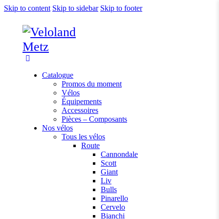
Skip to content
Skip to sidebar
Skip to footer
Catalogue
Promos du moment
Vélos
Équipements
Accessoires
Pièces – Composants
Nos vélos
Tous les vélos
Route
Cannondale
Scott
Giant
Liv
Bulls
Pinarello
Cervelo
Bianchi