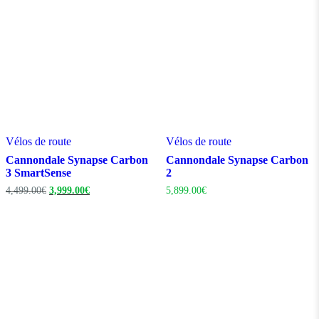
Vélos de route
Vélos de route
Cannondale Synapse Carbon
Cannondale Synapse Carbon
3 SmartSense
2
Le
Le
4,499.00
€
3,999.00
€
5,899.00
€
prix
prix
initial
actuel
était :
est :
4,499.00€.
3,999.00€.