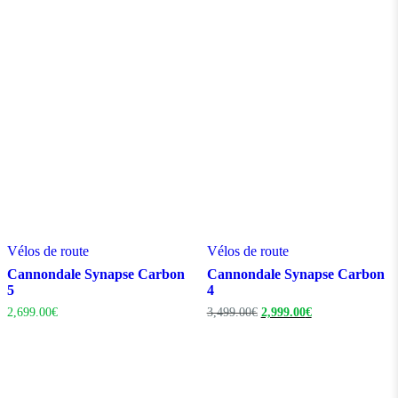
initial
actuel
était :
est :
3,599.00€.
2,999.00€.
Vélos de route
Vélos de route
Cannondale Synapse Carbon
Cannondale Synapse Carbon
5
4
Le
Le
2,699.00
€
3,499.00
€
2,999.00
€
prix
prix
initial
actuel
était :
est :
3,499.00€.
2,999.00€.