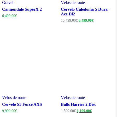
Gravel
Vélos de route
Cannondale SuperX 2
Cervelo Caledonia-5 Dura-
Ace Di2
6,499.00
€
Le
Le
10,499.00
€
6,499.00
€
prix
prix
initial
actuel
était :
est :
10,499.00€.
6,499.00€.
Vélos de route
Vélos de route
Cervelo S5 Force AXS
Bulls Harrier 2 Disc
Le
Le
9,999.00
€
1,599.00
€
1,199.00
€
prix
prix