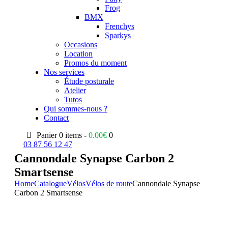
Frog
BMX
Frenchys
Sparkys
Occasions
Location
Promos du moment
Nos services
Étude posturale
Atelier
Tutos
Qui sommes-nous ?
Contact
Panier
0 items -
0.00
€
0
03 87 56 12 47
Cannondale Synapse Carbon 2
Smartsense
Home
Catalogue
Vélos
Vélos de route
Cannondale Synapse
Carbon 2 Smartsense