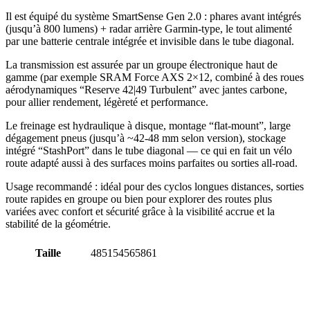
Il est équipé du système SmartSense Gen 2.0 : phares avant intégrés
(jusqu’à 800 lumens) + radar arrière Garmin-type, le tout alimenté
par une batterie centrale intégrée et invisible dans le tube diagonal.
La transmission est assurée par un groupe électronique haut de
gamme (par exemple SRAM Force AXS 2×12, combiné à des roues
aérodynamiques “Reserve 42|49 Turbulent” avec jantes carbone,
pour allier rendement, légèreté et performance.
Le freinage est hydraulique à disque, montage “flat-mount”, large
dégagement pneus (jusqu’à ~42-48 mm selon version), stockage
intégré “StashPort” dans le tube diagonal — ce qui en fait un vélo
route adapté aussi à des surfaces moins parfaites ou sorties all-road.
Usage recommandé : idéal pour des cyclos longues distances, sorties
route rapides en groupe ou bien pour explorer des routes plus
variées avec confort et sécurité grâce à la visibilité accrue et la
stabilité de la géométrie.
Taille
48
51
54
56
58
61