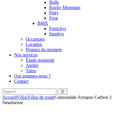
Bulls
Rocky Mountain
Puky
Frog
BMX
Frenchys
Sparkys
Occasions
Location
Promos du moment
Nos services
Étude posturale
Atelier
Tutos
Qui sommes-nous ?
Contact
Search
facebook
instagramm
Accueil
Vélos
Vélos de route
Cannondale Synapse Carbon 2
Smartsense