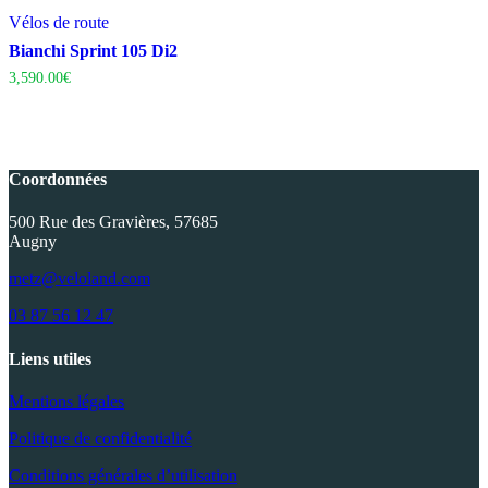
Vélos de route
Bianchi Sprint 105 Di2
3,590.00
€
Coordonnées
500 Rue des Gravières, 57685
Augny
metz@veloland.com
03 87 56 12 47
Liens utiles
Mentions légales
Politique de confidentialité
Conditions générales d’utilisation