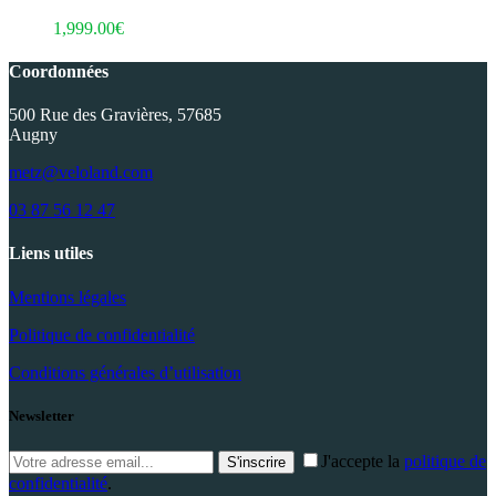
1,999.00
€
Coordonnées
500 Rue des Gravières, 57685
Augny
metz@veloland.com
03 87 56 12 47
Liens utiles
Mentions légales
Politique de confidentialité
Conditions générales d’utilisation
Newsletter
J'accepte la
politique de
S'inscrire
confidentialité
.