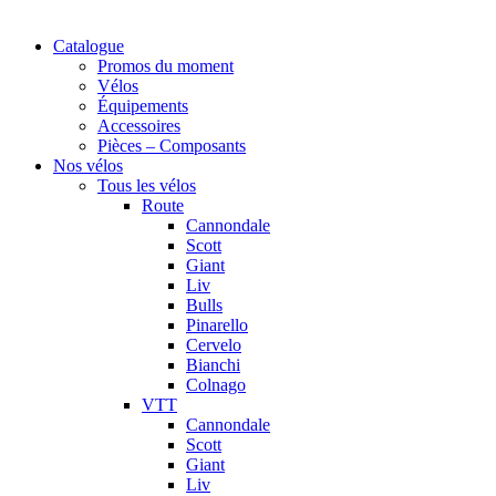
Catalogue
Promos du moment
Vélos
Équipements
Accessoires
Pièces – Composants
Nos vélos
Tous les vélos
Route
Cannondale
Scott
Giant
Liv
Bulls
Pinarello
Cervelo
Bianchi
Colnago
VTT
Cannondale
Scott
Giant
Liv