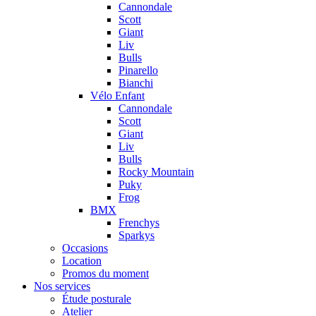
Cannondale
Scott
Giant
Liv
Bulls
Pinarello
Bianchi
Vélo Enfant
Cannondale
Scott
Giant
Liv
Bulls
Rocky Mountain
Puky
Frog
BMX
Frenchys
Sparkys
Occasions
Location
Promos du moment
Nos services
Étude posturale
Atelier