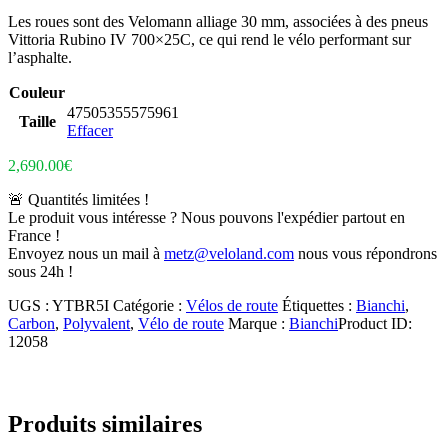
Les roues sont des Velomann alliage 30 mm, associées à des pneus
Vittoria Rubino IV 700×25C, ce qui rend le vélo performant sur
l’asphalte.
Couleur
47
50
53
55
57
59
61
Taille
Effacer
2,690.00
€
🚨 Quantités limitées !
Le produit vous intéresse ? Nous pouvons l'expédier partout en
France !
Envoyez nous un mail à
metz@veloland.com
nous vous répondrons
sous 24h !
UGS :
YTBR5I
Catégorie :
Vélos de route
Étiquettes :
Bianchi
,
Carbon
,
Polyvalent
,
Vélo de route
Marque :
Bianchi
Product ID:
12058
Produits similaires