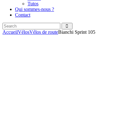
Tutos
Qui sommes-nous ?
Contact
Search
facebook
instagramm
Accueil
Vélos
Vélos de route
Bianchi Sprint 105