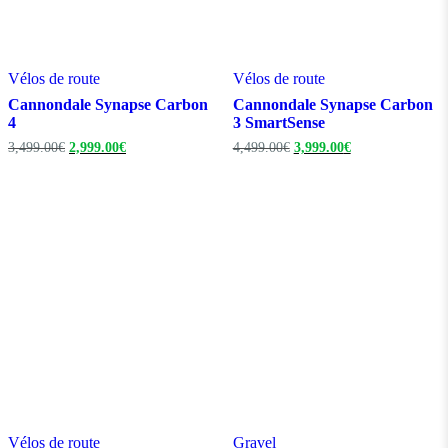
Vélos de route
Vélos de route
Cannondale Synapse Carbon
Cannondale Synapse Carbon
4
3 SmartSense
Le
Le
Le
Le
3,499.00
€
2,999.00
€
4,499.00
€
3,999.00
€
prix
prix
prix
prix
initial
actuel
initial
actuel
était :
est :
était :
est :
3,499.00€.
2,999.00€.
4,499.00€.
3,999.00€.
Vélos de route
Gravel