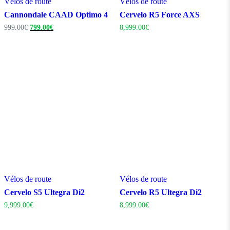
Vélos de route
Vélos de route
Cannondale CAAD Optimo 4
Cervelo R5 Force AXS
Le
Le
999.00
€
799.00
€
8,999.00
€
prix
prix
initial
actuel
était :
est :
999.00€.
799.00€.
Vélos de route
Vélos de route
Cervelo S5 Ultegra Di2
Cervelo R5 Ultegra Di2
9,999.00
€
8,999.00
€