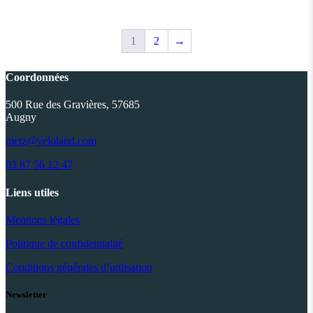
était :
est :
3,299.00€.
2,399.00€.
1
2
→
Coordonnées
500 Rue des Gravières, 57685
Augny
metz@veloland.com
03 87 56 12 47
Liens utiles
Mentions légales
Politique de confidentialité
Conditions générales d’utilisation
Newsletter