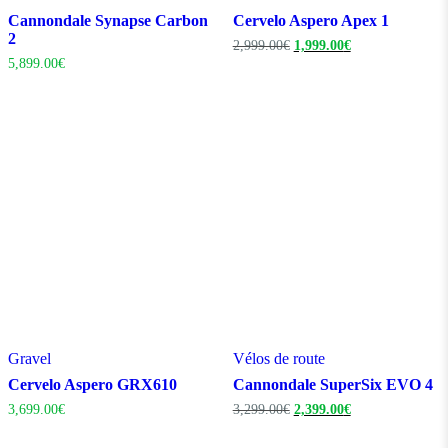
Cannondale Synapse Carbon
Cervelo Aspero Apex 1
2
Le
Le
2,999.00
€
1,999.00
€
prix
prix
5,899.00
€
initial
actuel
était :
est :
2,999.00€.
1,999.00€.
Gravel
Vélos de route
Cervelo Aspero GRX610
Cannondale SuperSix EVO 4
Le
Le
3,699.00
€
3,299.00
€
2,399.00
€
prix
prix
initial
actuel