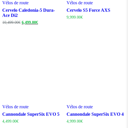
Vélos de route
Vélos de route
Cervelo Caledonia-5 Dura-
Cervelo S5 Force AXS
Ace Di2
9,999.00
€
Le
Le
10,499.00
€
6,499.00
€
prix
prix
initial
actuel
était :
est :
10,499.00€.
6,499.00€.
Vélos de route
Vélos de route
Cannondale SuperSix EVO 5
Cannondale SuperSix EVO 4
4,499.00
€
4,999.00
€