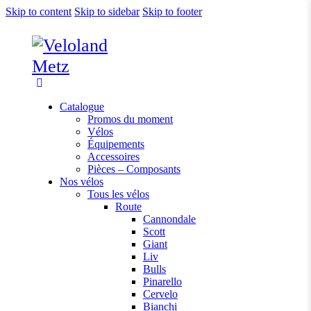
Skip to content
Skip to sidebar
Skip to footer
Catalogue
Promos du moment
Vélos
Équipements
Accessoires
Pièces – Composants
Nos vélos
Tous les vélos
Route
Cannondale
Scott
Giant
Liv
Bulls
Pinarello
Cervelo
Bianchi