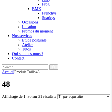
Frog
BMX
Frenchys
Sparkys
Occasions
Location
Promos du moment
Nos services
Étude posturale
Atelier
Tutos
Qui sommes-nous ?
Contact
Search
facebook
instagramm
Accueil
Produit Taille
48
48
Trié
Affichage de 1–30 sur 31 résultats
par
popularité