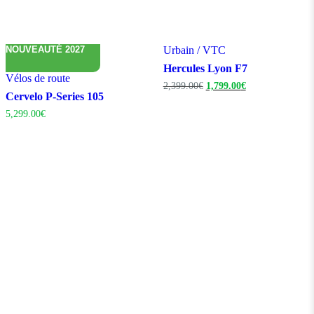
NOUVEAUTÉ 2027
Urbain / VTC
Hercules Lyon F7
Vélos de route
Le
Le
2,399.00
€
1,799.00
€
Cervelo P-Series 105
prix
prix
initial
actuel
5,299.00
€
était :
est :
2,399.00€.
1,799.00€.