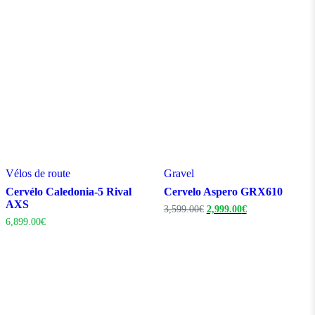
Vélos de route
Gravel
Cervélo Caledonia-5 Rival
Cervelo Aspero GRX610
AXS
Le
Le
3,599.00
€
2,999.00
€
prix
prix
6,899.00
€
initial
actuel
était :
est :
3,599.00€.
2,999.00€.