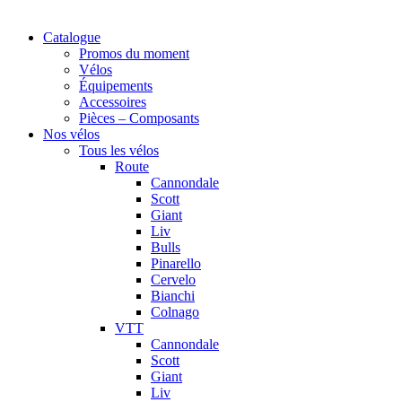
Catalogue
Promos du moment
Vélos
Équipements
Accessoires
Pièces – Composants
Nos vélos
Tous les vélos
Route
Cannondale
Scott
Giant
Liv
Bulls
Pinarello
Cervelo
Bianchi
Colnago
VTT
Cannondale
Scott
Giant
Liv