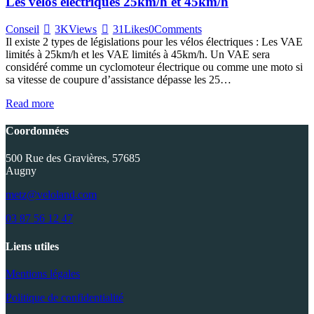
Les vélos électriques 25km/h et 45km/h
Conseil
3K
Views
31
Likes
0
Comments
Il existe 2 types de législations pour les vélos électriques : Les VAE
limités à 25km/h et les VAE limités à 45km/h. Un VAE sera
considéré comme un cyclomoteur électrique ou comme une moto si
sa vitesse de coupure d’assistance dépasse les 25…
Read more
Coordonnées
500 Rue des Gravières, 57685
Augny
metz@veloland.com
03 87 56 12 47
Liens utiles
Mentions légales
Politique de confidentialité