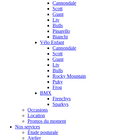
Cannondale
Scott
Giant
Liv
Bulls
Pinarello
Bianchi
Vélo Enfant
Cannondale
Scott
Giant
Liv
Bulls
Rocky Mountain
Puky
Frog
BMX
Frenchys
Sparkys
Occasions
Location
Promos du moment
Nos services
Étude posturale
Atelier