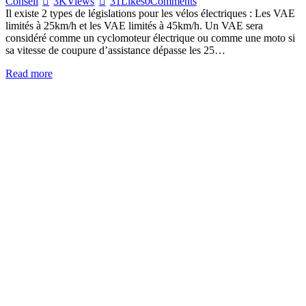
Conseil
3K
Views
31
Likes
0
Comments
Il existe 2 types de législations pour les vélos électriques : Les VAE
limités à 25km/h et les VAE limités à 45km/h. Un VAE sera
considéré comme un cyclomoteur électrique ou comme une moto si
sa vitesse de coupure d’assistance dépasse les 25…
Read more