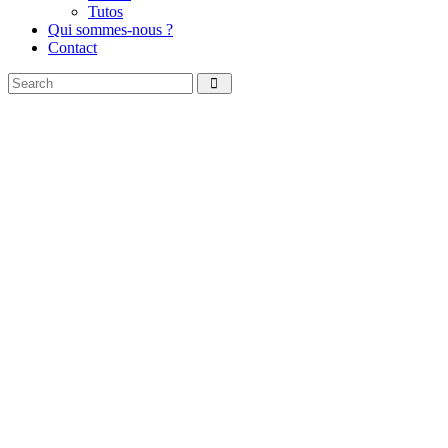
Tutos
Qui sommes-nous ?
Contact
Search
facebook
instagramm