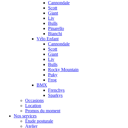
Cannondale
Scott
Giant
Liv
Bulls
Pinarello
Bianchi
Vélo Enfant
Cannondale
Scott
Giant
Liv
Bulls
Rocky Mountain
Puky
Frog
BMX
Frenchys
Sparkys
Occasions
Location
Promos du moment
Nos services
Étude posturale
Atelier