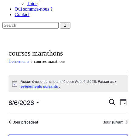
Tutos
Qui sommes-nous ?
Contact
Search
facebook
instagramm
courses marathons
Évènements
courses marathons
Évènements
Aucun évènements planifié pour Août 6, 2026. Passer aux
for
Notice
évènements suivants
.
Août
6,
8/6/2026
Recherch
Navig
Recherche
Jour
de
2026
et
Sélectionnez
vues
une
navigatio
Évèn
date.
Jour précédent
Jour suivant
de
vues