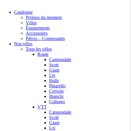
Catalogue
Promos du moment
Vélos
Équipements
Accessoires
Pièces – Composants
Nos vélos
Tous les vélos
Route
Cannondale
Scott
Giant
Liv
Bulls
Pinarello
Cervelo
Bianchi
Colnago
VTT
Cannondale
Scott
Giant
Liv