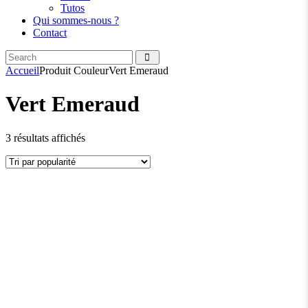
Tutos
Qui sommes-nous ?
Contact
Search
facebook
instagramm
Accueil
Produit Couleur
Vert Emeraud
Vert Emeraud
Trié
3 résultats affichés
par
popularité