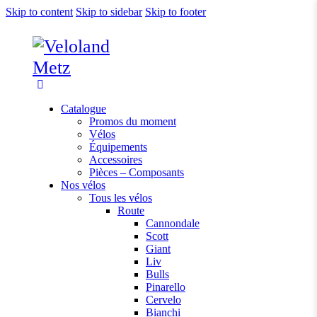
Skip to content
Skip to sidebar
Skip to footer
Catalogue
Promos du moment
Vélos
Équipements
Accessoires
Pièces – Composants
Nos vélos
Tous les vélos
Route
Cannondale
Scott
Giant
Liv
Bulls
Pinarello
Cervelo
Bianchi