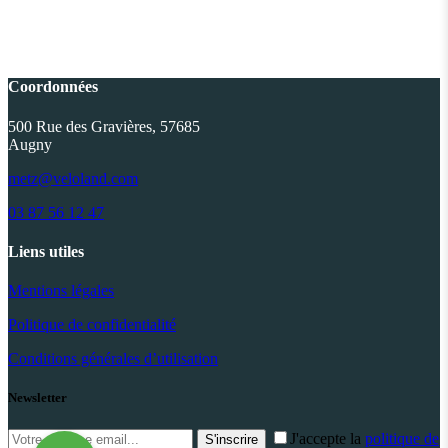
Coordonnées
500 Rue des Gravières, 57685
Augny
metz@veloland.com
03 87 56 12 47
Liens utiles
Mentions légales
Politique de confidentialité
Conditions générales d’utilisation
Newsletter
J'accepte la
politique de
S'inscrire