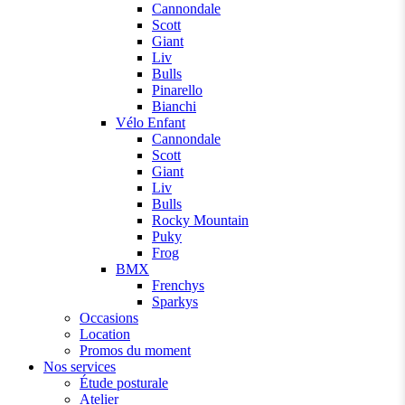
Cannondale
Scott
Giant
Liv
Bulls
Pinarello
Bianchi
Vélo Enfant
Cannondale
Scott
Giant
Liv
Bulls
Rocky Mountain
Puky
Frog
BMX
Frenchys
Sparkys
Occasions
Location
Promos du moment
Nos services
Étude posturale
Atelier