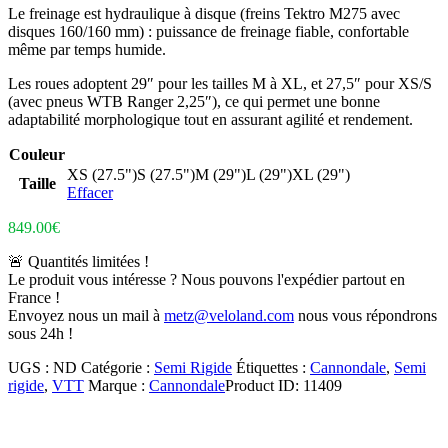
Le freinage est hydraulique à disque (freins Tektro M275 avec
disques 160/160 mm) : puissance de freinage fiable, confortable
même par temps humide.
Les roues adoptent 29″ pour les tailles M à XL, et 27,5″ pour XS/S
(avec pneus WTB Ranger 2,25″), ce qui permet une bonne
adaptabilité morphologique tout en assurant agilité et rendement.
Couleur
XS (27.5")
S (27.5")
M (29")
L (29")
XL (29")
Taille
Effacer
849.00
€
🚨 Quantités limitées !
Le produit vous intéresse ? Nous pouvons l'expédier partout en
France !
Envoyez nous un mail à
metz@veloland.com
nous vous répondrons
sous 24h !
UGS :
ND
Catégorie :
Semi Rigide
Étiquettes :
Cannondale
,
Semi
rigide
,
VTT
Marque :
Cannondale
Product ID:
11409