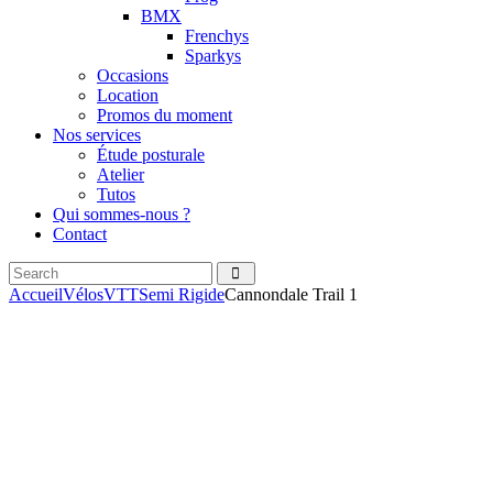
BMX
Frenchys
Sparkys
Occasions
Location
Promos du moment
Nos services
Étude posturale
Atelier
Tutos
Qui sommes-nous ?
Contact
Accueil
Vélos
VTT
Semi Rigide
Cannondale Trail 1