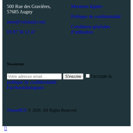
500 Rue des Gravières,
Mentions légales
57685 Augny
Politique de confidentialité
metz@veloland.com
Conditions générales
03 87 56 12 47
d’utilisation
Newsletter
J'accepte la
S'inscrire
politique de confidentialité
.
Facebook
Instagram
ThemeREX
© 2026. All Rights Reserved.