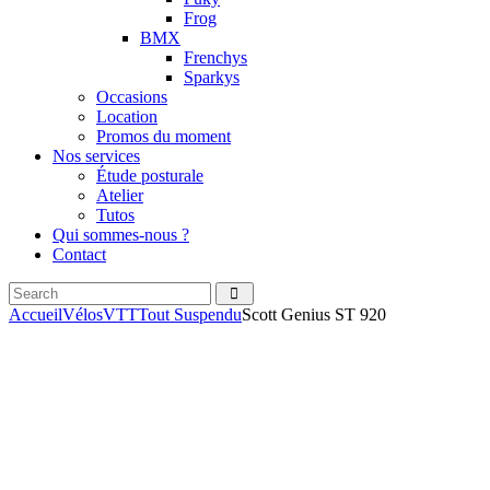
Frog
BMX
Frenchys
Sparkys
Occasions
Location
Promos du moment
Nos services
Étude posturale
Atelier
Tutos
Qui sommes-nous ?
Contact
Search
facebook
instagramm
Accueil
Vélos
VTT
Tout Suspendu
Scott Genius ST 920