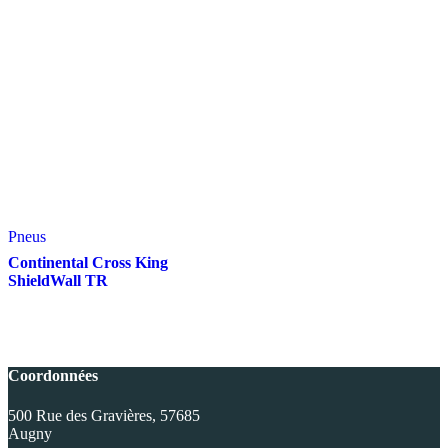
1,150.00€.
999.00€.
699.00€.
499.00€.
Pneus
Continental Cross King
ShieldWall TR
Coordonnées
500 Rue des Gravières, 57685
Augny