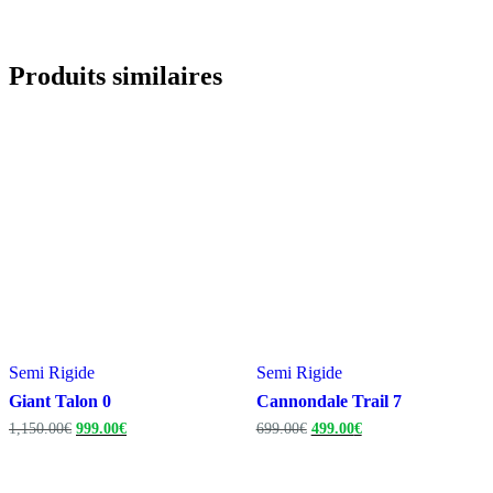
Produits similaires
Semi Rigide
Semi Rigide
Giant Talon 0
Cannondale Trail 7
Le
Le
Le
Le
1,150.00
€
999.00
€
699.00
€
499.00
€
prix
prix
prix
prix
initial
actuel
initial
actuel
était :
est :
était :
est :