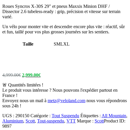
Roues Syncros X-30S 29″ et pneus Maxxis Minion DHF /
Dissector 2.6 tubeless-ready : grip, précision et vitesse sur terrain
varié.
Un vélo pour monter vite et descendre encore plus vite : réactif, sûr
et fun, taillé pour vos plus grosses journées sur les sentiers.
Taille
S
M
L
XL
Le
Le
4,999.00
€
2,999.00
€
prix
prix
🚨 Quantités limitées !
initial
actuel
Le produit vous intéresse ? Nous pouvons l'expédier partout en
était :
est :
France !
4,999.00€.
2,999.00€.
Envoyez nous un mail à
metz@veloland.com
nous vous répondrons
sous 24h !
UGS :
290150
Catégorie :
Tout Suspendu
Étiquettes :
All Mountain
,
Aluminium
,
Scott
,
Tout-suspendu
,
VTT
Marque :
Scott
Product ID:
9897