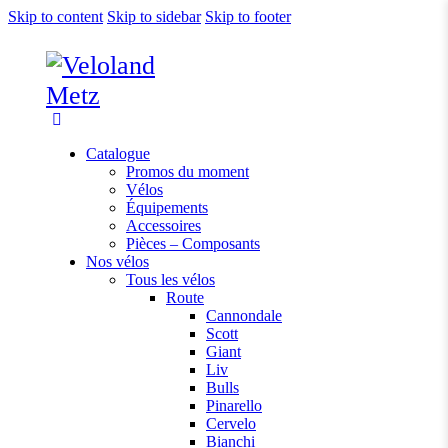
Skip to content
Skip to sidebar
Skip to footer
Catalogue
Promos du moment
Vélos
Équipements
Accessoires
Pièces – Composants
Nos vélos
Tous les vélos
Route
Cannondale
Scott
Giant
Liv
Bulls
Pinarello
Cervelo
Bianchi