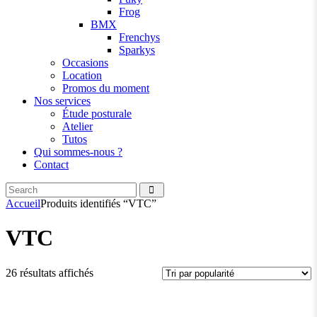
Frog
BMX
Frenchys
Sparkys
Occasions
Location
Promos du moment
Nos services
Étude posturale
Atelier
Tutos
Qui sommes-nous ?
Contact
Search
facebook
instagramm
Accueil
Produits identifiés “VTC”
VTC
Trié
26 résultats affichés
par
popularité