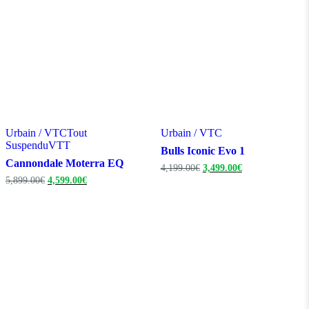
Urbain / VTC
Tout
Urbain / VTC
Suspendu
VTT
Bulls Iconic Evo 1
Cannondale Moterra EQ
Le
Le
4,199.00
€
3,499.00
€
prix
prix
Le
Le
5,899.00
€
4,599.00
€
initial
actuel
prix
prix
était :
est :
initial
actuel
4,199.00€.
3,499.00€.
était :
est :
5,899.00€.
4,599.00€.