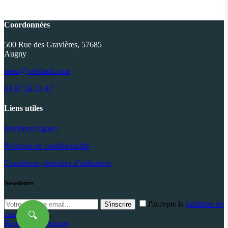
était :
est :
était :
est :
1,800.00€.
1,499.00€.
2,200.00€.
1,799.00€.
Coordonnées
500 Rue des Gravières, 57685
Augny
metz@veloland.com
03 87 56 12 47
Liens utiles
Mentions légales
Politique de confidentialité
Conditions générales d’utilisation
Newsletter
J'accepte la
politique de
S'inscrire
confidentialité
.
🔍
Facebook
Instagram