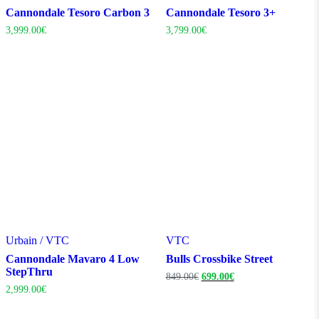
Cannondale Tesoro Carbon 3
Cannondale Tesoro 3+
3,999.00
€
3,799.00
€
Urbain / VTC
VTC
Cannondale Mavaro 4 Low
Bulls Crossbike Street
StepThru
Le
Le
849.00
€
699.00
€
prix
prix
2,999.00
€
initial
actuel
était :
est :