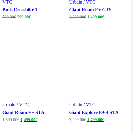
VTC
Urbain / VTC
Bulls Crossbike 1
Giant Roam E+ GTS
Le
Le
Le
Le
799.00
€
599.00
€
1,800.00
€
1,499.00
€
prix
prix
prix
prix
initial
actuel
initial
actuel
était :
est :
était :
est :
799.00€.
599.00€.
1,800.00€.
1,499.00€.
Urbain / VTC
Urbain / VTC
Giant Roam E+ STA
Giant Explore E+ 4 STA
Le
Le
Le
Le
1,800.00
€
1,499.00
€
2,200.00
€
1,799.00
€
prix
prix
prix
prix
initial
actuel
initial
actuel