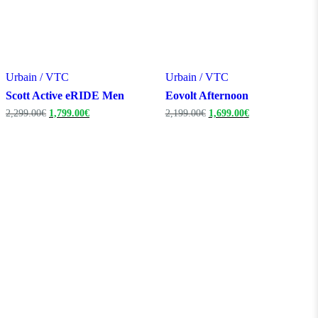
Urbain / VTC
Urbain / VTC
Scott Active eRIDE Men
Eovolt Afternoon
Le
Le
Le
Le
2,299.00
€
1,799.00
€
2,199.00
€
1,699.00
€
prix
prix
prix
prix
initial
actuel
initial
actuel
était :
est :
était :
est :
2,299.00€.
1,799.00€.
2,199.00€.
1,699.00€.