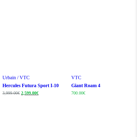
849.00€.
699.00€.
Urbain / VTC
VTC
Hercules Futura Sport I-10
Giant Roam 4
Le
Le
3,999.00
€
2,599.00
€
700.00
€
prix
prix
initial
actuel
était :
est :
3,999.00€.
2,599.00€.