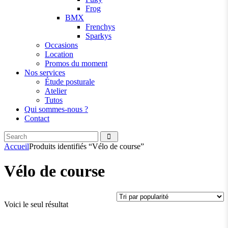
Frog
BMX
Frenchys
Sparkys
Occasions
Location
Promos du moment
Nos services
Étude posturale
Atelier
Tutos
Qui sommes-nous ?
Contact
Search
facebook
instagramm
Accueil
Produits identifiés “Vélo de course”
Vélo de course
Voici le seul résultat