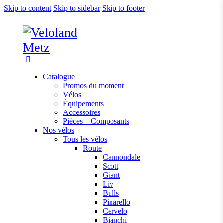
Skip to content
Skip to sidebar
Skip to footer
Catalogue
Promos du moment
Vélos
Équipements
Accessoires
Pièces – Composants
Nos vélos
Tous les vélos
Route
Cannondale
Scott
Giant
Liv
Bulls
Pinarello
Cervelo
Bianchi