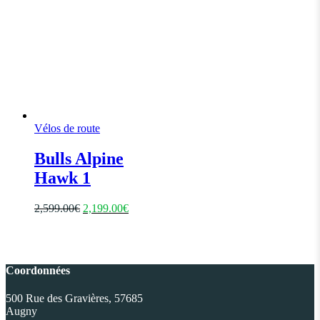
Vélos de route
Bulls Alpine
Hawk 1
Le
Le
2,599.00
€
2,199.00
€
prix
prix
initial
actuel
était :
est :
2,599.00€.
2,199.00€.
Coordonnées
500 Rue des Gravières, 57685
Augny