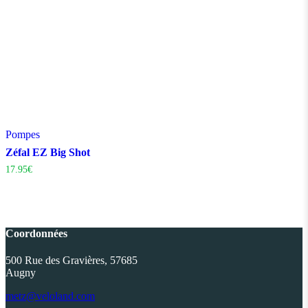
Pompes
Zéfal EZ Big Shot
17.95
€
Coordonnées
500 Rue des Gravières, 57685
Augny
metz@veloland.com