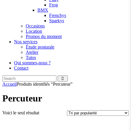
Frog
BMX
Frenchys
Sparkys
Occasions
Location
Promos du moment
Nos services
Étude posturale
Atelier
Tutos
Qui sommes-nous ?
Contact
Search
facebook
instagramm
Accueil
Produits identifiés “Percuteur”
Percuteur
Voici le seul résultat