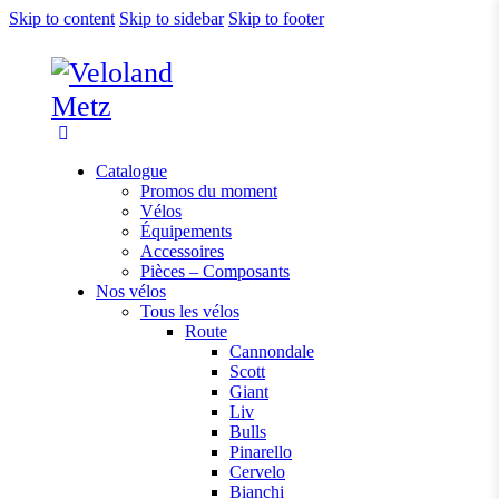
Skip to content
Skip to sidebar
Skip to footer
Catalogue
Promos du moment
Vélos
Équipements
Accessoires
Pièces – Composants
Nos vélos
Tous les vélos
Route
Cannondale
Scott
Giant
Liv
Bulls
Pinarello
Cervelo
Bianchi