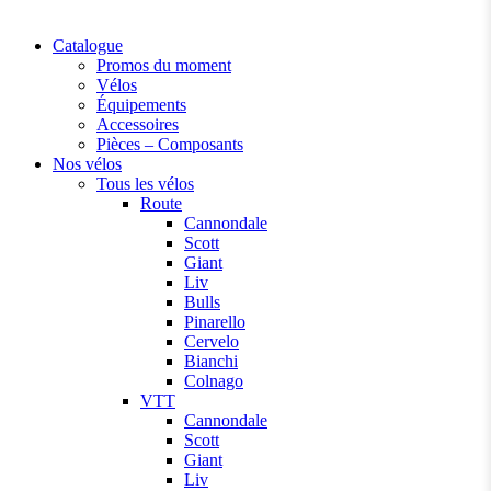
Catalogue
Promos du moment
Vélos
Équipements
Accessoires
Pièces – Composants
Nos vélos
Tous les vélos
Route
Cannondale
Scott
Giant
Liv
Bulls
Pinarello
Cervelo
Bianchi
Colnago
VTT
Cannondale
Scott
Giant
Liv