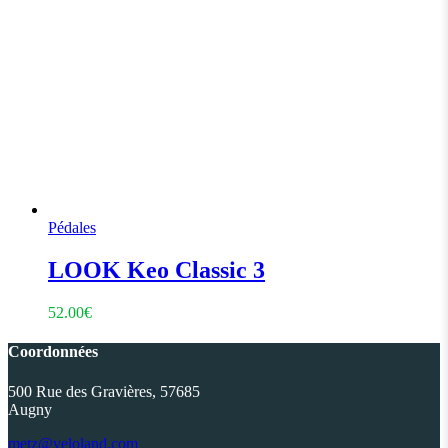
Pédales
LOOK Keo Classic 3
52.00
€
Coordonnées
500 Rue des Gravières, 57685
Augny
metz@veloland.com