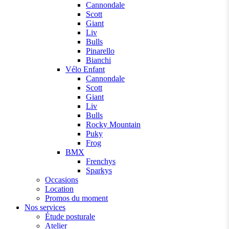
Cannondale
Scott
Giant
Liv
Bulls
Pinarello
Bianchi
Vélo Enfant
Cannondale
Scott
Giant
Liv
Bulls
Rocky Mountain
Puky
Frog
BMX
Frenchys
Sparkys
Occasions
Location
Promos du moment
Nos services
Étude posturale
Atelier