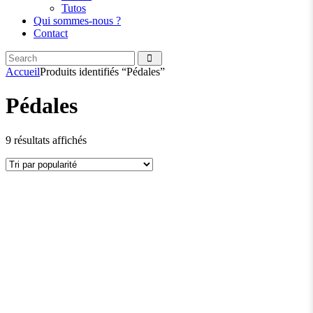
Tutos
Qui sommes-nous ?
Contact
Search
facebook
instagramm
Accueil
Produits identifiés “Pédales”
Pédales
Trié
9 résultats affichés
par
popularité