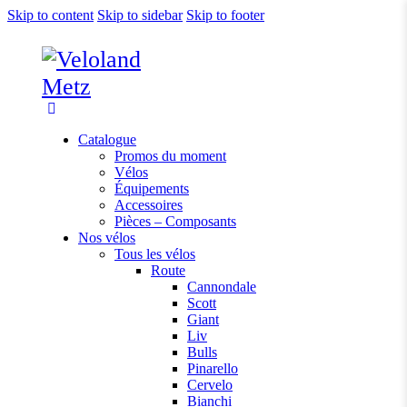
Skip to content
Skip to sidebar
Skip to footer
Catalogue
Promos du moment
Vélos
Équipements
Accessoires
Pièces – Composants
Nos vélos
Tous les vélos
Route
Cannondale
Scott
Giant
Liv
Bulls
Pinarello
Cervelo
Bianchi