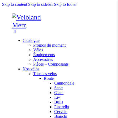
Skip to content
Skip to sidebar
Skip to footer
Catalogue
Promos du moment
Vélos
Équipements
Accessoires
Pièces – Composants
Nos vélos
Tous les vélos
Route
Cannondale
Scott
Giant
Liv
Bulls
Pinarello
Cervelo
Bianchi