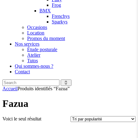
Frog
BMX
Frenchys
Sparkys
Occasions
Location
Promos du moment
Nos services
Étude posturale
Atelier
Tutos
Qui sommes-nous ?
Contact
Search
facebook
instagramm
Accueil
Produits identifiés “Fazua”
Fazua
Voici le seul résultat