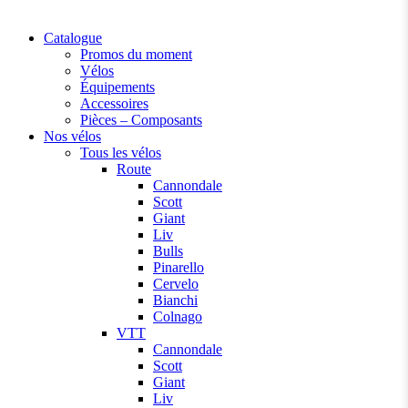
Catalogue
Promos du moment
Vélos
Équipements
Accessoires
Pièces – Composants
Nos vélos
Tous les vélos
Route
Cannondale
Scott
Giant
Liv
Bulls
Pinarello
Cervelo
Bianchi
Colnago
VTT
Cannondale
Scott
Giant
Liv