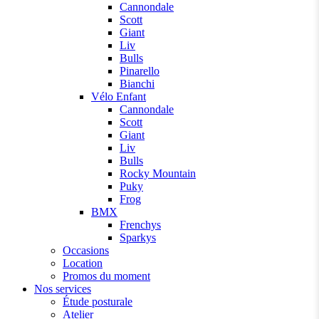
Cannondale
Scott
Giant
Liv
Bulls
Pinarello
Bianchi
Vélo Enfant
Cannondale
Scott
Giant
Liv
Bulls
Rocky Mountain
Puky
Frog
BMX
Frenchys
Sparkys
Occasions
Location
Promos du moment
Nos services
Étude posturale
Atelier