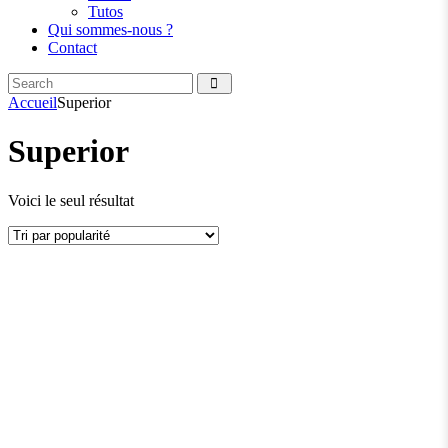
Tutos
Qui sommes-nous ?
Contact
Search
facebook
instagramm
Accueil
Superior
Superior
Voici le seul résultat