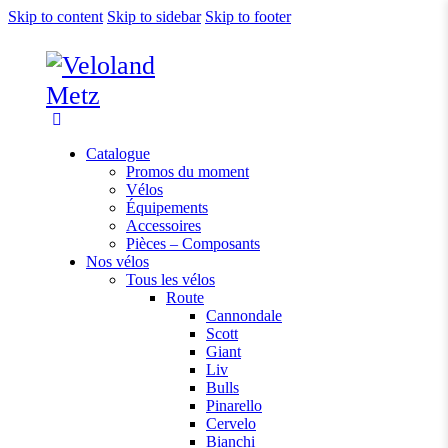
Skip to content
Skip to sidebar
Skip to footer
Catalogue
Promos du moment
Vélos
Équipements
Accessoires
Pièces – Composants
Nos vélos
Tous les vélos
Route
Cannondale
Scott
Giant
Liv
Bulls
Pinarello
Cervelo
Bianchi