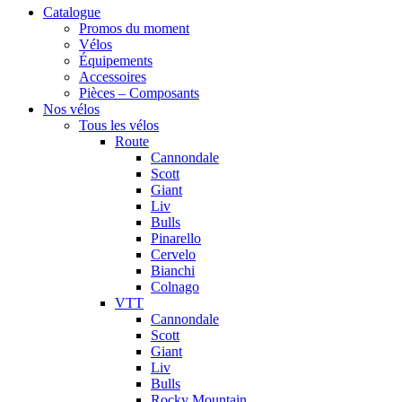
Catalogue
Promos du moment
Vélos
Équipements
Accessoires
Pièces – Composants
Nos vélos
Tous les vélos
Route
Cannondale
Scott
Giant
Liv
Bulls
Pinarello
Cervelo
Bianchi
Colnago
VTT
Cannondale
Scott
Giant
Liv
Bulls
Rocky Mountain