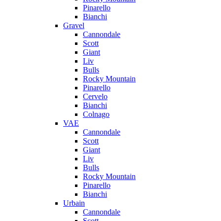
Pinarello
Bianchi
Gravel
Cannondale
Scott
Giant
Liv
Bulls
Rocky Mountain
Pinarello
Cervelo
Bianchi
Colnago
VAE
Cannondale
Scott
Giant
Liv
Bulls
Rocky Mountain
Pinarello
Bianchi
Urbain
Cannondale
Scott