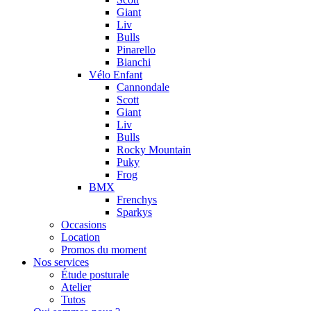
Giant
Liv
Bulls
Pinarello
Bianchi
Vélo Enfant
Cannondale
Scott
Giant
Liv
Bulls
Rocky Mountain
Puky
Frog
BMX
Frenchys
Sparkys
Occasions
Location
Promos du moment
Nos services
Étude posturale
Atelier
Tutos