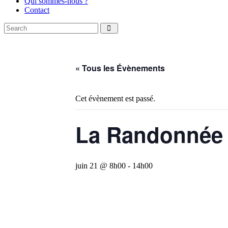
Qui sommes-nous ?
Contact
Search
facebook
instagramm
« Tous les Évènements
Cet évènement est passé.
La Randonnée 
juin 21 @ 8h00
-
14h00