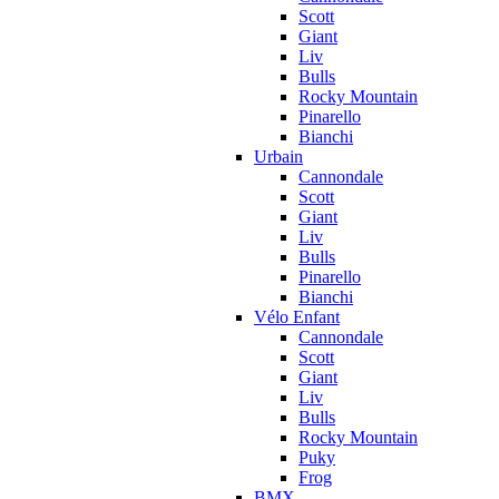
Scott
Giant
Liv
Bulls
Rocky Mountain
Pinarello
Bianchi
Urbain
Cannondale
Scott
Giant
Liv
Bulls
Pinarello
Bianchi
Vélo Enfant
Cannondale
Scott
Giant
Liv
Bulls
Rocky Mountain
Puky
Frog
BMX