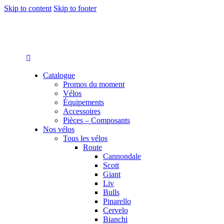
Skip to content
Skip to footer
Catalogue
Promos du moment
Vélos
Équipements
Accessoires
Pièces – Composants
Nos vélos
Tous les vélos
Route
Cannondale
Scott
Giant
Liv
Bulls
Pinarello
Cervelo
Bianchi