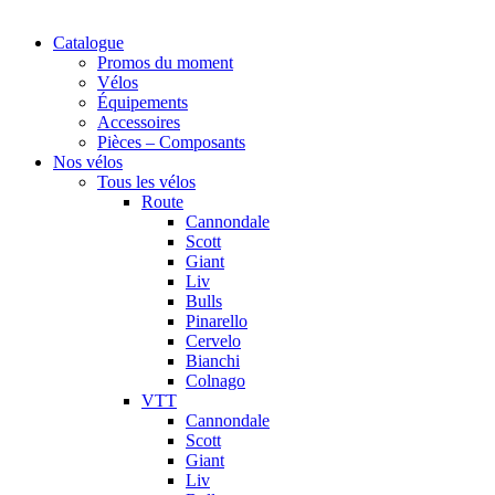
Catalogue
Promos du moment
Vélos
Équipements
Accessoires
Pièces – Composants
Nos vélos
Tous les vélos
Route
Cannondale
Scott
Giant
Liv
Bulls
Pinarello
Cervelo
Bianchi
Colnago
VTT
Cannondale
Scott
Giant
Liv