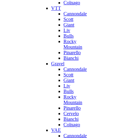
Colnago
VTT
Cannondale
Scott
Giant
Liv
Bulls
Rocky
Mountain
Pinarello
Bianchi
Gravel
Cannondale
Scott
Giant
Liv
Bulls
Rocky
Mountain
Pinarello
Cervelo
Bianchi
Colnago
VAE
Cannondale