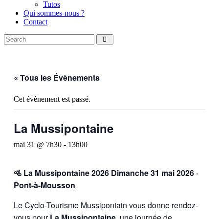
Tutos
Qui sommes-nous ?
Contact
Search
facebook
instagramm
« Tous les Évènements
Cet évènement est passé.
La Mussipontaine
mai 31 @ 7h30
-
13h00
🚵 La Mussipontaine 2026
Dimanche 31 mai 2026 ·
Pont-à-Mousson
Le Cyclo-Tourisme Mussipontain vous donne rendez-
vous pour
La Mussipontaine
, une journée de