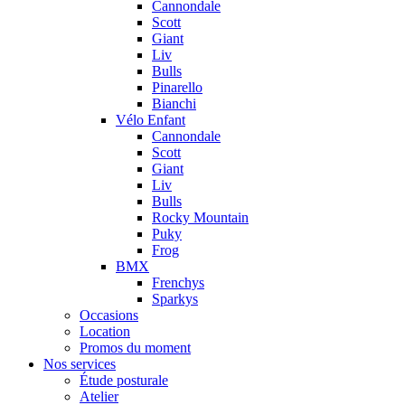
Cannondale
Scott
Giant
Liv
Bulls
Pinarello
Bianchi
Vélo Enfant
Cannondale
Scott
Giant
Liv
Bulls
Rocky Mountain
Puky
Frog
BMX
Frenchys
Sparkys
Occasions
Location
Promos du moment
Nos services
Étude posturale
Atelier