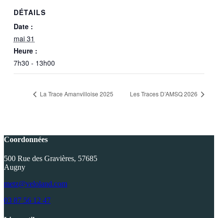
DÉTAILS
Date :
mai 31
Heure :
7h30 - 13h00
La Trace Amanvilloise 2025
Les Traces D’AMSQ 2026
Coordonnées
500 Rue des Gravières, 57685
Augny
metz@veloland.com
03 87 56 12 47