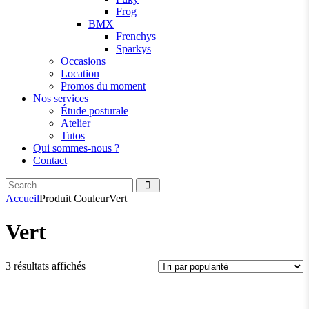
Frog
BMX
Frenchys
Sparkys
Occasions
Location
Promos du moment
Nos services
Étude posturale
Atelier
Tutos
Qui sommes-nous ?
Contact
Search
facebook
instagramm
Accueil
Produit Couleur
Vert
Vert
Trié
3 résultats affichés
par
popularité