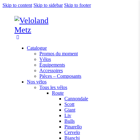
Skip to content
Skip to sidebar
Skip to footer
Catalogue
Promos du moment
Vélos
Équipements
Accessoires
Pièces – Composants
Nos vélos
Tous les vélos
Route
Cannondale
Scott
Giant
Liv
Bulls
Pinarello
Cervelo
Bianchi