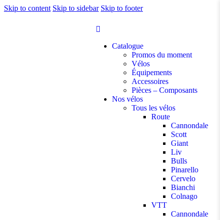
Skip to content
Skip to sidebar
Skip to footer
Catalogue
Promos du moment
Vélos
Équipements
Accessoires
Pièces – Composants
Nos vélos
Tous les vélos
Route
Cannondale
Scott
Giant
Liv
Bulls
Pinarello
Cervelo
Bianchi
Colnago
VTT
Cannondale