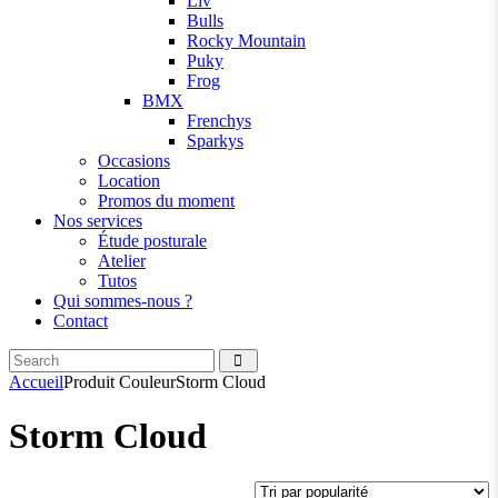
Liv
Bulls
Rocky Mountain
Puky
Frog
BMX
Frenchys
Sparkys
Occasions
Location
Promos du moment
Nos services
Étude posturale
Atelier
Tutos
Qui sommes-nous ?
Contact
Accueil
Produit Couleur
Storm Cloud
Storm Cloud