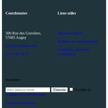
Coordonnées
Liens utiles
500 Rue des Gravières,
Mentions légales
57685 Augny
Politique de confidentialité
metz@veloland.com
Conditions générales
03 87 56 12 47
d’utilisation
Newsletter
J'accepte la
S'inscrire
politique de confidentialité
.
Facebook
Instagram