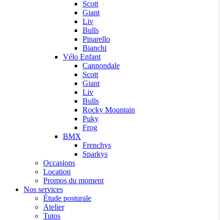
Scott
Giant
Liv
Bulls
Pinarello
Bianchi
Vélo Enfant
Cannondale
Scott
Giant
Liv
Bulls
Rocky Mountain
Puky
Frog
BMX
Frenchys
Sparkys
Occasions
Location
Promos du moment
Nos services
Étude posturale
Atelier
Tutos