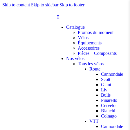
Skip to content
Skip to sidebar
Skip to footer
Catalogue
Promos du moment
Vélos
Équipements
Accessoires
Pièces – Composants
Nos vélos
Tous les vélos
Route
Cannondale
Scott
Giant
Liv
Bulls
Pinarello
Cervelo
Bianchi
Colnago
VTT
Cannondale