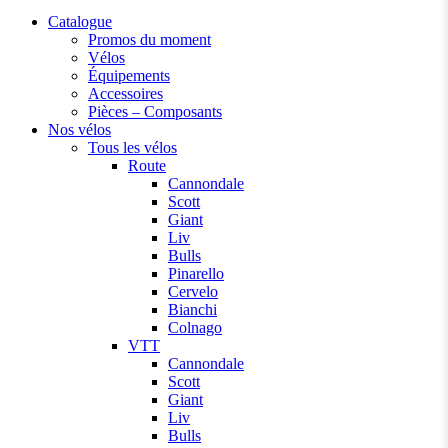
Catalogue
Promos du moment
Vélos
Équipements
Accessoires
Pièces – Composants
Nos vélos
Tous les vélos
Route
Cannondale
Scott
Giant
Liv
Bulls
Pinarello
Cervelo
Bianchi
Colnago
VTT
Cannondale
Scott
Giant
Liv
Bulls