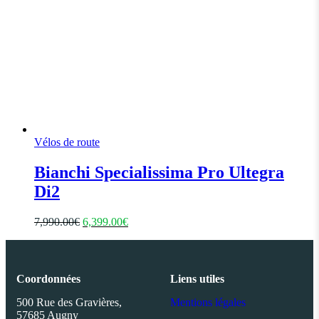
Vélos de route
Bianchi Specialissima Pro Ultegra
Di2
7,990.00
€
6,399.00
€
Coordonnées
Liens utiles
500 Rue des Gravières,
Mentions légales
57685 Augny