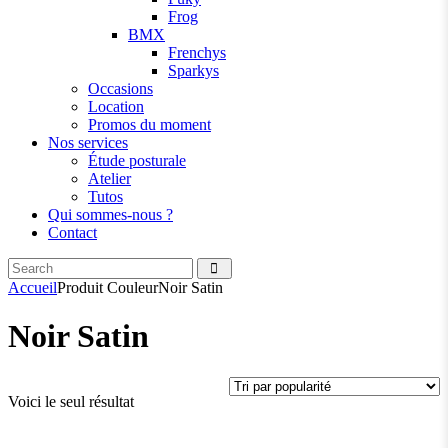
Frog
BMX
Frenchys
Sparkys
Occasions
Location
Promos du moment
Nos services
Étude posturale
Atelier
Tutos
Qui sommes-nous ?
Contact
Search
facebook
instagramm
Accueil
Produit Couleur
Noir Satin
Noir Satin
Voici le seul résultat