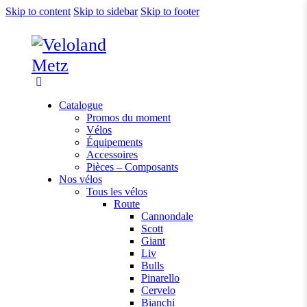
Skip to content
Skip to sidebar
Skip to footer
Catalogue
Promos du moment
Vélos
Équipements
Accessoires
Pièces – Composants
Nos vélos
Tous les vélos
Route
Cannondale
Scott
Giant
Liv
Bulls
Pinarello
Cervelo
Bianchi