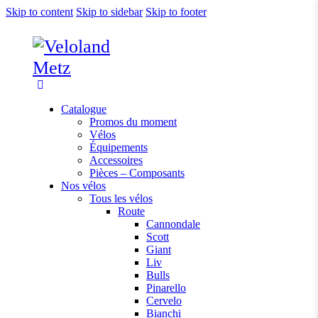
Skip to content
Skip to sidebar
Skip to footer
Catalogue
Promos du moment
Vélos
Équipements
Accessoires
Pièces – Composants
Nos vélos
Tous les vélos
Route
Cannondale
Scott
Giant
Liv
Bulls
Pinarello
Cervelo
Bianchi