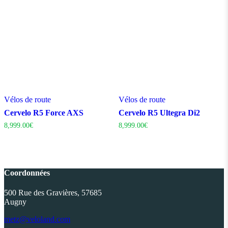
Vélos de route
Vélos de route
Cervelo R5 Force AXS
Cervelo R5 Ultegra Di2
8,999.00
€
8,999.00
€
Coordonnées
500 Rue des Gravières, 57685
Augny
metz@veloland.com