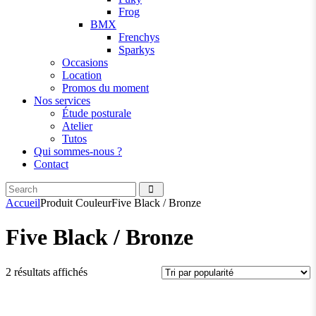
Frog
BMX
Frenchys
Sparkys
Occasions
Location
Promos du moment
Nos services
Étude posturale
Atelier
Tutos
Qui sommes-nous ?
Contact
Search
facebook
instagramm
Accueil
Produit Couleur
Five Black / Bronze
Five Black / Bronze
Trié
2 résultats affichés
par
popularité