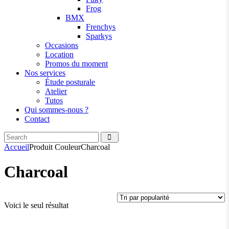
Frog
BMX
Frenchys
Sparkys
Occasions
Location
Promos du moment
Nos services
Étude posturale
Atelier
Tutos
Qui sommes-nous ?
Contact
Search
facebook
instagramm
Accueil
Produit Couleur
Charcoal
Charcoal
Voici le seul résultat