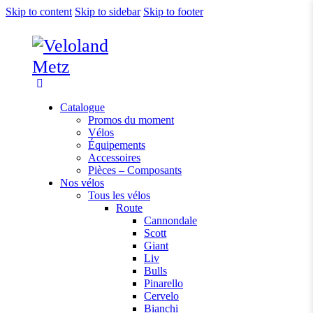
Skip to content
Skip to sidebar
Skip to footer
Catalogue
Promos du moment
Vélos
Équipements
Accessoires
Pièces – Composants
Nos vélos
Tous les vélos
Route
Cannondale
Scott
Giant
Liv
Bulls
Pinarello
Cervelo
Bianchi