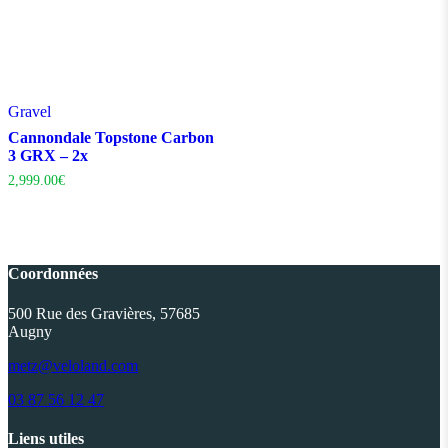
Gravel
Cannondale Topstone Carbon
3 GRX – 2x
2,999.00
€
Coordonnées
500 Rue des Gravières, 57685
Augny
metz@veloland.com
03 87 56 12 47
Liens utiles