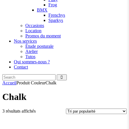
Frog
BMX
Frenchys
Sparkys
Occasions
Location
Promos du moment
Nos services
Étude posturale
Atelier
Tutos
Qui sommes-nous ?
Contact
Search
facebook
instagramm
Accueil
Produit Couleur
Chalk
Chalk
Trié
3 résultats affichés
par
popularité