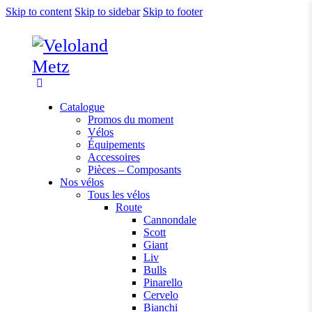
Skip to content
Skip to sidebar
Skip to footer
Catalogue
Promos du moment
Vélos
Équipements
Accessoires
Pièces – Composants
Nos vélos
Tous les vélos
Route
Cannondale
Scott
Giant
Liv
Bulls
Pinarello
Cervelo
Bianchi