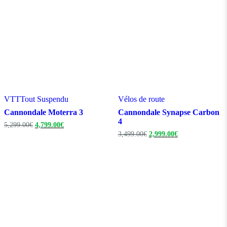
VTT
Tout Suspendu
Vélos de route
Cannondale Moterra 3
Cannondale Synapse Carbon
4
Le
Le
5,299.00
€
4,799.00
€
prix
prix
Le
Le
3,499.00
€
2,999.00
€
initial
actuel
prix
prix
était :
est :
initial
actuel
5,299.00€.
4,799.00€.
était :
est :
3,499.00€.
2,999.00€.