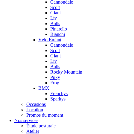
Cannondale
Scott
Giant
Liv
Bulls
Pinarello
Bianchi
Vélo Enfant
Cannondale
Scott
Giant
Liv
Bulls
Rocky Mountain
Puky
Frog
BMX
Frenchys
Sparkys
Occasions
Location
Promos du moment
Nos services
Étude posturale
Atelier