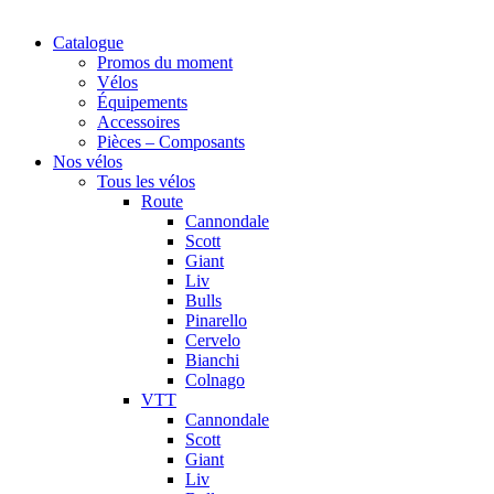
Catalogue
Promos du moment
Vélos
Équipements
Accessoires
Pièces – Composants
Nos vélos
Tous les vélos
Route
Cannondale
Scott
Giant
Liv
Bulls
Pinarello
Cervelo
Bianchi
Colnago
VTT
Cannondale
Scott
Giant
Liv