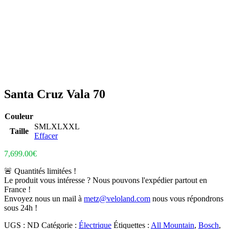
Santa Cruz Vala 70
Couleur
S
M
L
XL
XXL
Taille
Effacer
7,699.00
€
🚨 Quantités limitées !
Le produit vous intéresse ? Nous pouvons l'expédier partout en
France !
Envoyez nous un mail à
metz@veloland.com
nous vous répondrons
sous 24h !
UGS :
ND
Catégorie :
Électrique
Étiquettes :
All Mountain
,
Bosch
,