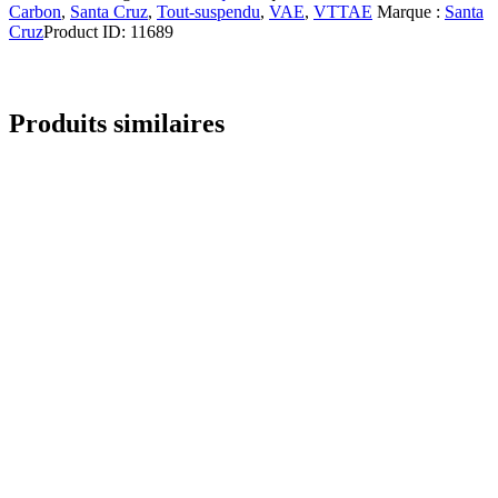
Carbon
,
Santa Cruz
,
Tout-suspendu
,
VAE
,
VTTAE
Marque :
Santa
Cruz
Product ID:
11689
Produits similaires