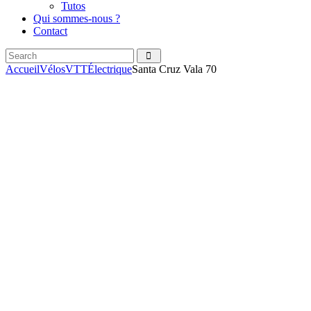
Tutos
Qui sommes-nous ?
Contact
Search
facebook
instagramm
Accueil
Vélos
VTT
Électrique
Santa Cruz Vala 70