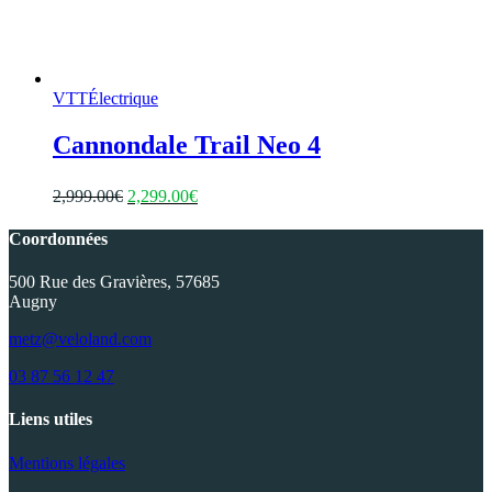
VTT
Électrique
Cannondale Trail Neo 4
Le
Le
2,999.00
€
2,299.00
€
prix
prix
initial
actuel
Coordonnées
était :
est :
2,999.00€.
2,299.00€.
500 Rue des Gravières, 57685
Augny
metz@veloland.com
03 87 56 12 47
Liens utiles
Mentions légales