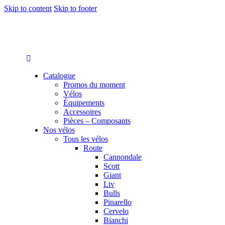
Skip to content
Skip to footer
Catalogue
Promos du moment
Vélos
Équipements
Accessoires
Pièces – Composants
Nos vélos
Tous les vélos
Route
Cannondale
Scott
Giant
Liv
Bulls
Pinarello
Cervelo
Bianchi