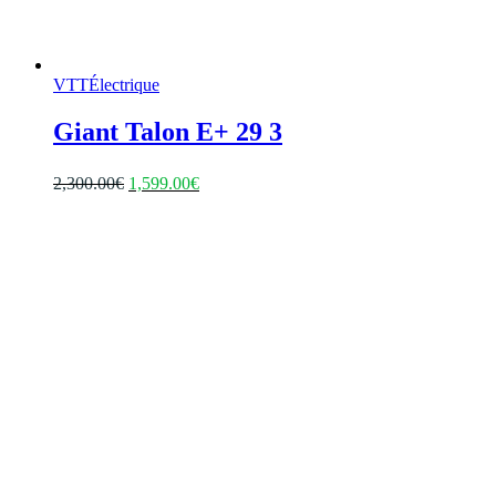
VTT
Électrique
Giant Talon E+ 29 3
Le
Le
2,300.00
€
1,599.00
€
prix
prix
initial
actuel
était :
est :
2,300.00€.
1,599.00€.