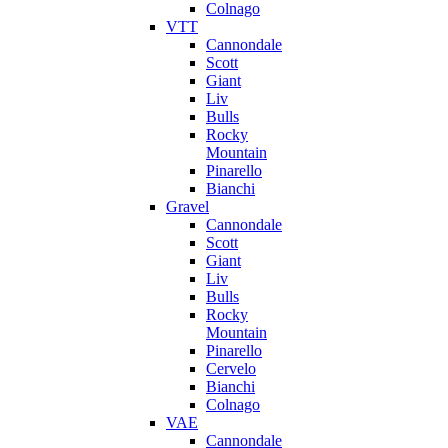
Colnago
VTT
Cannondale
Scott
Giant
Liv
Bulls
Rocky
Mountain
Pinarello
Bianchi
Gravel
Cannondale
Scott
Giant
Liv
Bulls
Rocky
Mountain
Pinarello
Cervelo
Bianchi
Colnago
VAE
Cannondale