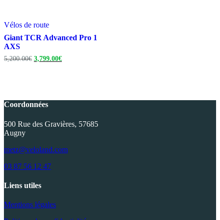
Vélos de route
Giant TCR Advanced Pro 1
AXS
Le
Le
5,200.00
€
3,799.00
€
prix
prix
initial
actuel
était :
est :
5,200.00€.
3,799.00€.
Coordonnées
500 Rue des Gravières, 57685
Augny
metz@veloland.com
03 87 56 12 47
Liens utiles
Mentions légales