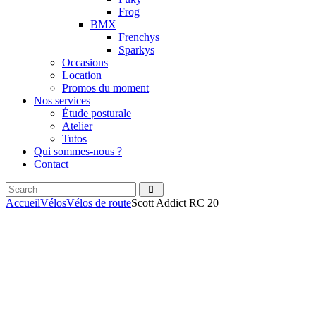
Frog
BMX
Frenchys
Sparkys
Occasions
Location
Promos du moment
Nos services
Étude posturale
Atelier
Tutos
Qui sommes-nous ?
Contact
Search
facebook
instagramm
Accueil
Vélos
Vélos de route
Scott Addict RC 20