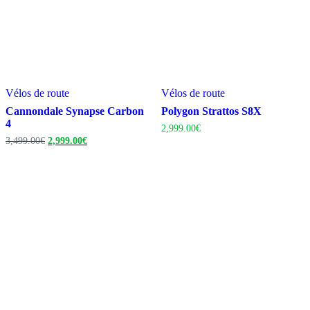
Vélos de route
Vélos de route
Cannondale Synapse Carbon
Polygon Strattos S8X
4
2,999.00
€
Le
Le
3,499.00
€
2,999.00
€
prix
prix
initial
actuel
était :
est :
3,499.00€.
2,999.00€.