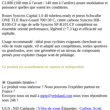
CL800 (160 mm à l’avant / 140 mm à l’arrière) assure modulation et
puissance quelles que soient les conditions.
Roues Syncros Capital 1.0 40 tubeless-ready et pneus Schwalbe
ONE TLE Race-Guard 700×30 C, cintre carbone Syncros HB-
R100-CF et tige de selle Syncros SP-R101-CF complètent un
ensemble orienté performance, légèreté (~7,3 kg) et efficacité sur
asphalte.
Usage recommandé : idéal pour cyclistes exigeants cherchant un
vélo de route rapide, vif et adapté aux compétitions, sorties sportives
ou granfondos, avec une géométrie et un niveau de composants
pensés pour exploiter chaque watt de pédalage.
Ce produit est actuellement en rupture et indisponible.
🚨 Quantités limitées !
Le produit vous intéresse ? Nous pouvons l'expédier partout en
France !
Envoyez nous un mail à
metz@veloland.com
nous vous répondrons
sous 24h !
UGS :
ND
Catégorie :
Vélos de route
Étiquettes :
Carbon
,
Scott
,