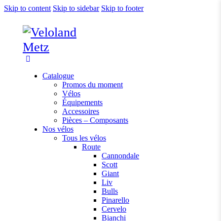
Skip to content
Skip to sidebar
Skip to footer
Catalogue
Promos du moment
Vélos
Équipements
Accessoires
Pièces – Composants
Nos vélos
Tous les vélos
Route
Cannondale
Scott
Giant
Liv
Bulls
Pinarello
Cervelo
Bianchi