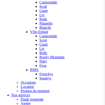
Cannondale
Scott
Giant
Liv
Bulls
Pinarello
Bianchi
Vélo Enfant
Cannondale
Scott
Giant
Liv
Bulls
Rocky Mountain
Puky
Frog
BMX
Frenchys
Sparkys
Occasions
Location
Promos du moment
Nos services
Étude posturale
Atelier