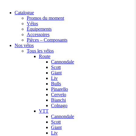
Catalogue
Promos du moment
Vélos
Équipements
Accessoires
Pièces – Composants
Nos vélos
Tous les vélos
Route
Cannondale
Scott
Giant
Liv
Bulls
Pinarello
Cervelo
Bianchi
Colnago
VTT
Cannondale
Scott
Giant
Liv