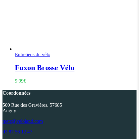
Entretiens du vélo
Fuxon Brosse Vélo
9.99
€
Coordonnées
500 Rue des Gravières, 57685
Augny
metz@veloland.com
03 87 56 12 47