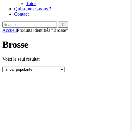
Tutos
Qui sommes-nous ?
Contact
Search
facebook
instagramm
Accueil
Produits identifiés “Brosse”
Brosse
Voici le seul résultat