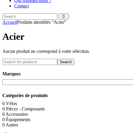
Qui sommes-nous ?
Contact
Search
facebook
instagramm
Accueil
Produits identifiés “Acier”
Acier
Aucun produit ne correspond à votre sélection.
Search
Marques
Catégories de produits
0
Vélos
0
Pièces - Composants
0
Accessoires
0
Équipements
0
Autres