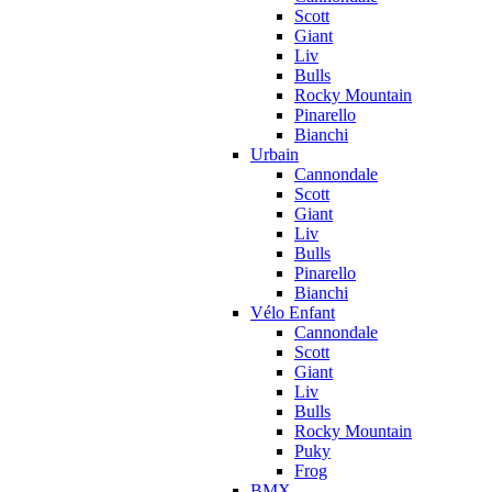
Scott
Giant
Liv
Bulls
Rocky Mountain
Pinarello
Bianchi
Urbain
Cannondale
Scott
Giant
Liv
Bulls
Pinarello
Bianchi
Vélo Enfant
Cannondale
Scott
Giant
Liv
Bulls
Rocky Mountain
Puky
Frog
BMX