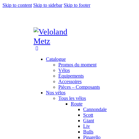
Skip to content
Skip to sidebar
Skip to footer
Catalogue
Promos du moment
Vélos
Équipements
Accessoires
Pièces – Composants
Nos vélos
Tous les vélos
Route
Cannondale
Scott
Giant
Liv
Bulls
Pinarello