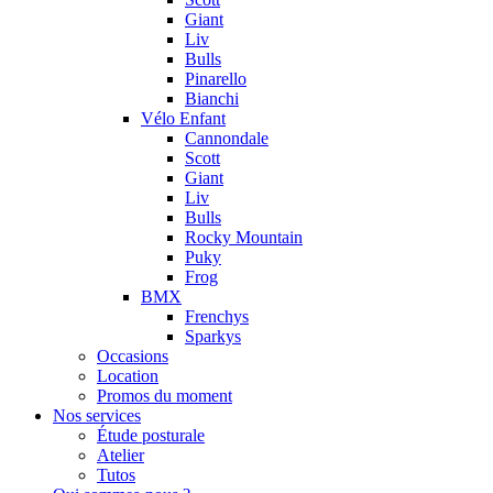
Giant
Liv
Bulls
Pinarello
Bianchi
Vélo Enfant
Cannondale
Scott
Giant
Liv
Bulls
Rocky Mountain
Puky
Frog
BMX
Frenchys
Sparkys
Occasions
Location
Promos du moment
Nos services
Étude posturale
Atelier
Tutos