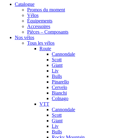
Catalogue
Promos du moment
Vélos
Équipements
Accessoires
Pièces – Composants
Nos vélos
Tous les vélos
Route
Cannondale
Scott
Giant
Liv
Bulls
Pinarello
Cervelo
Bianchi
Colnago
VTT
Cannondale
Scott
Giant
Liv
Bulls
Rocky Mountain