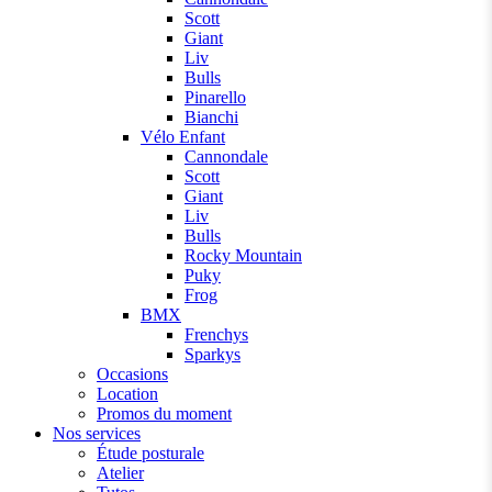
Scott
Giant
Liv
Bulls
Pinarello
Bianchi
Vélo Enfant
Cannondale
Scott
Giant
Liv
Bulls
Rocky Mountain
Puky
Frog
BMX
Frenchys
Sparkys
Occasions
Location
Promos du moment
Nos services
Étude posturale
Atelier