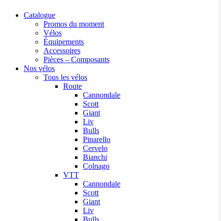
Catalogue
Promos du moment
Vélos
Équipements
Accessoires
Pièces – Composants
Nos vélos
Tous les vélos
Route
Cannondale
Scott
Giant
Liv
Bulls
Pinarello
Cervelo
Bianchi
Colnago
VTT
Cannondale
Scott
Giant
Liv
Bulls