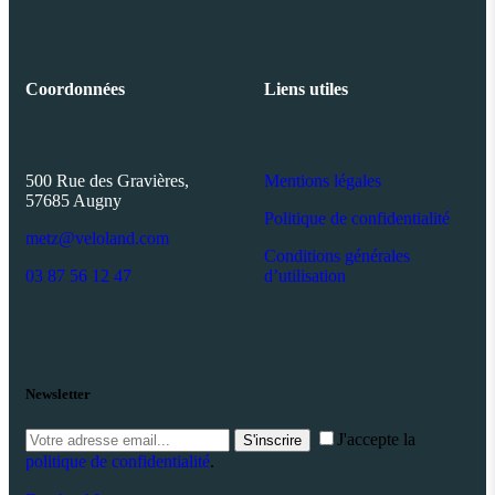
Coordonnées
Liens utiles
500 Rue des Gravières,
Mentions légales
57685 Augny
Politique de confidentialité
metz@veloland.com
Conditions générales
03 87 56 12 47
d’utilisation
Newsletter
J'accepte la
S'inscrire
politique de confidentialité
.