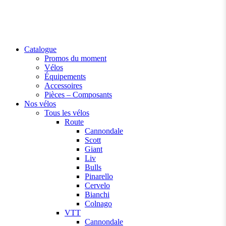
Catalogue
Promos du moment
Vélos
Équipements
Accessoires
Pièces – Composants
Nos vélos
Tous les vélos
Route
Cannondale
Scott
Giant
Liv
Bulls
Pinarello
Cervelo
Bianchi
Colnago
VTT
Cannondale