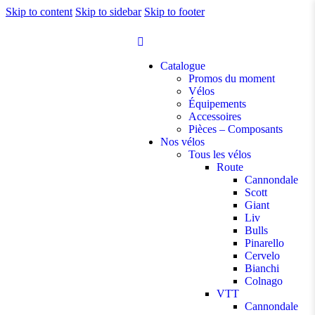
Skip to content
Skip to sidebar
Skip to footer
Catalogue
Promos du moment
Vélos
Équipements
Accessoires
Pièces – Composants
Nos vélos
Tous les vélos
Route
Cannondale
Scott
Giant
Liv
Bulls
Pinarello
Cervelo
Bianchi
Colnago
VTT
Cannondale