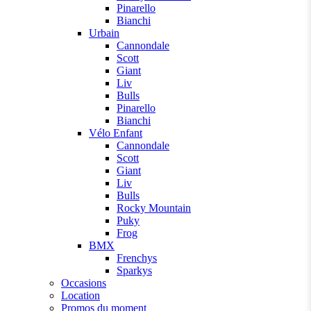
Pinarello
Bianchi
Urbain
Cannondale
Scott
Giant
Liv
Bulls
Pinarello
Bianchi
Vélo Enfant
Cannondale
Scott
Giant
Liv
Bulls
Rocky Mountain
Puky
Frog
BMX
Frenchys
Sparkys
Occasions
Location
Promos du moment