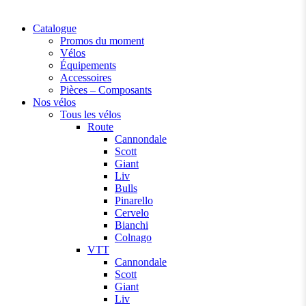
Catalogue
Promos du moment
Vélos
Équipements
Accessoires
Pièces – Composants
Nos vélos
Tous les vélos
Route
Cannondale
Scott
Giant
Liv
Bulls
Pinarello
Cervelo
Bianchi
Colnago
VTT
Cannondale
Scott
Giant
Liv