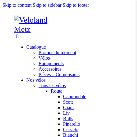
Skip to content
Skip to sidebar
Skip to footer
Catalogue
Promos du moment
Vélos
Équipements
Accessoires
Pièces – Composants
Nos vélos
Tous les vélos
Route
Cannondale
Scott
Giant
Liv
Bulls
Pinarello
Cervelo
Bianchi