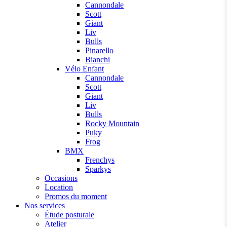
Cannondale
Scott
Giant
Liv
Bulls
Pinarello
Bianchi
Vélo Enfant
Cannondale
Scott
Giant
Liv
Bulls
Rocky Mountain
Puky
Frog
BMX
Frenchys
Sparkys
Occasions
Location
Promos du moment
Nos services
Étude posturale
Atelier