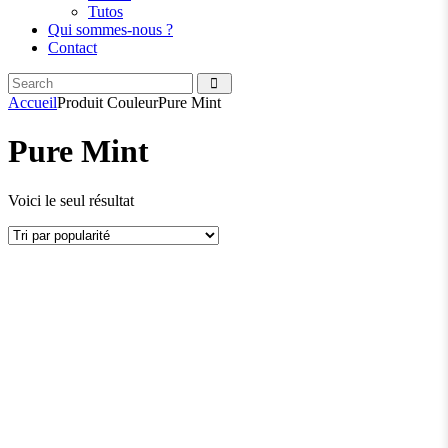
Tutos
Qui sommes-nous ?
Contact
Search
facebook
instagramm
Accueil
Produit Couleur
Pure Mint
Pure Mint
Voici le seul résultat