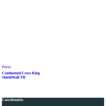
prix
prix
prix
prix
initial
actuel
initial
actuel
était :
est :
était :
est :
4,800.00€.
3,799.00€.
799.00€.
549.00€.
Pneus
Continental Cross King
ShieldWall TR
Coordonnées