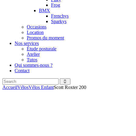
Frog
BMX
Frenchys
Sparkys
Occasions
Location
Promos du moment
Nos services
Étude posturale
Atelier
Tutos
Qui sommes-nous ?
Contact
Search
facebook
instagramm
Accueil
Vélos
Vélos Enfant
Scott Roxter 200