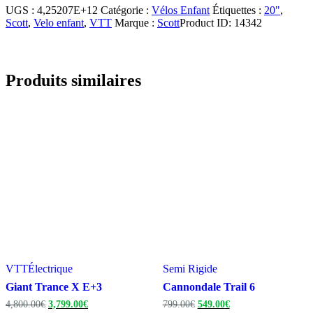
UGS :
4,25207E+12
Catégorie :
Vélos Enfant
Étiquettes :
20"
,
Scott
,
Velo enfant
,
VTT
Marque :
Scott
Product ID:
14342
Produits similaires
VTT
Électrique
Semi Rigide
Giant Trance X E+3
Cannondale Trail 6
Le
Le
Le
Le
4,800.00
€
3,799.00
€
799.00
€
549.00
€