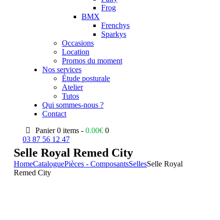
Frog
BMX
Frenchys
Sparkys
Occasions
Location
Promos du moment
Nos services
Étude posturale
Atelier
Tutos
Qui sommes-nous ?
Contact
Panier
0 items -
0.00
€
0
03 87 56 12 47
Selle Royal Remed City
Home
Catalogue
Pièces - Composants
Selles
Selle Royal
Remed City