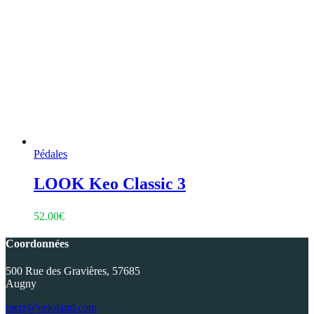
Pédales
LOOK Keo Classic 3
52.00
€
Coordonnées
500 Rue des Gravières, 57685
Augny
metz@veloland.com