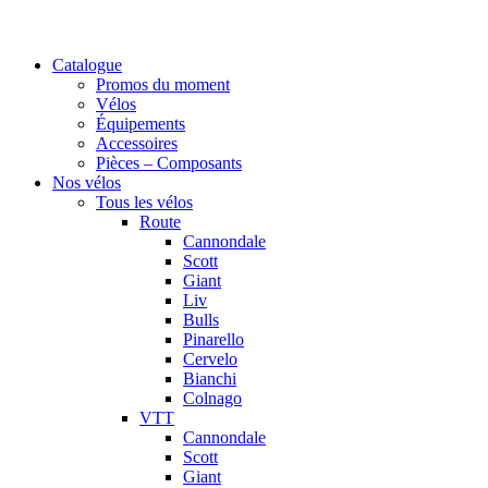
Catalogue
Promos du moment
Vélos
Équipements
Accessoires
Pièces – Composants
Nos vélos
Tous les vélos
Route
Cannondale
Scott
Giant
Liv
Bulls
Pinarello
Cervelo
Bianchi
Colnago
VTT
Cannondale
Scott
Giant