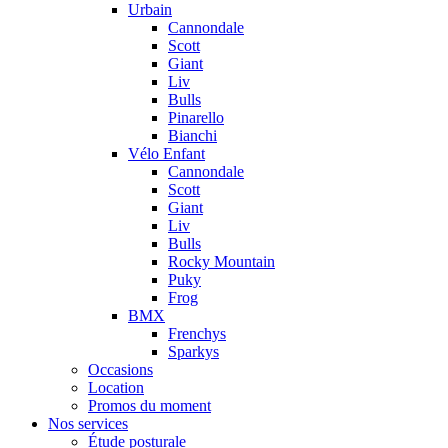
Urbain
Cannondale
Scott
Giant
Liv
Bulls
Pinarello
Bianchi
Vélo Enfant
Cannondale
Scott
Giant
Liv
Bulls
Rocky Mountain
Puky
Frog
BMX
Frenchys
Sparkys
Occasions
Location
Promos du moment
Nos services
Étude posturale